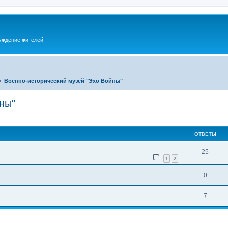
суждение жителей
Военно-исторический музей "Эхо Войны"
ны"
ОТВЕТЫ
25
1
2
0
7