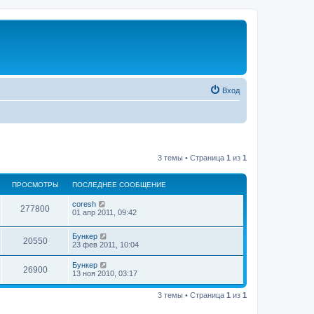
Вход
3 темы • Страница
1
из
1
ПРОСМОТРЫ
ПОСЛЕДНЕЕ СООБЩЕНИЕ
coresh
277800
01 апр 2011, 09:42
Бункер
20550
23 фев 2011, 10:04
Бункер
26900
13 ноя 2010, 03:17
3 темы • Страница
1
из
1