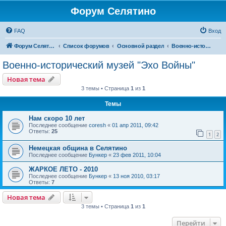
Форум Селятино
FAQ
Вход
Форум Селятино
Список форумов
Основной раздел
Военно-исторический музей "Эхо Войны"
Военно-исторический музей "Эхо Войны"
Новая тема
3 темы • Страница
1
из
1
Темы
Нам скоро 10 лет
Последнее сообщение
coresh
«
01 апр 2011, 09:42
Ответы:
25
1
2
Немецкая община в Селятино
Последнее сообщение
Бункер
«
23 фев 2011, 10:04
ЖАРКОЕ ЛЕТО - 2010
Последнее сообщение
Бункер
«
13 ноя 2010, 03:17
Ответы:
7
Новая тема
3 темы • Страница
1
из
1
Перейти