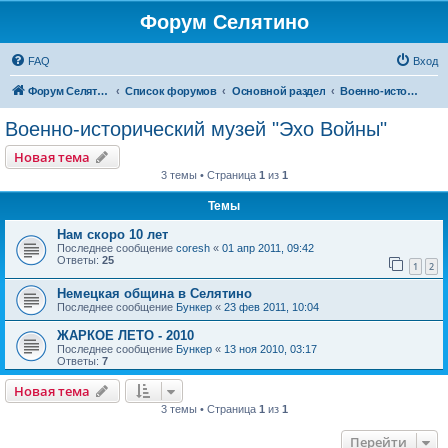
Форум Селятино
FAQ
Вход
Форум Селятино
Список форумов
Основной раздел
Военно-исторический музей "Эхо Войны"
Военно-исторический музей "Эхо Войны"
Новая тема
3 темы • Страница
1
из
1
Темы
Нам скоро 10 лет
Последнее сообщение
coresh
«
01 апр 2011, 09:42
Ответы:
25
1
2
Немецкая община в Селятино
Последнее сообщение
Бункер
«
23 фев 2011, 10:04
ЖАРКОЕ ЛЕТО - 2010
Последнее сообщение
Бункер
«
13 ноя 2010, 03:17
Ответы:
7
Новая тема
3 темы • Страница
1
из
1
Перейти