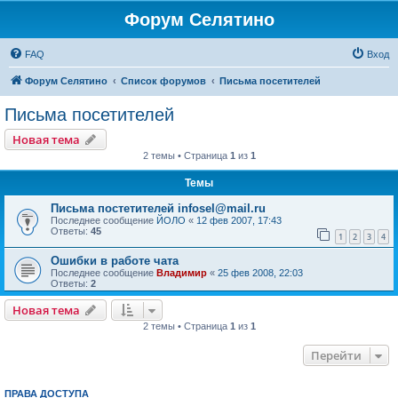
Форум Селятино
FAQ
Вход
Форум Селятино
Список форумов
Письма посетителей
Письма посетителей
Новая тема
2 темы • Страница
1
из
1
Темы
Письма постетителей infosel@mail.ru
Последнее сообщение
ЙОЛО
«
12 фев 2007, 17:43
Ответы:
45
1
2
3
4
Ошибки в работе чата
Последнее сообщение
Владимир
«
25 фев 2008, 22:03
Ответы:
2
Новая тема
2 темы • Страница
1
из
1
Перейти
ПРАВА ДОСТУПА