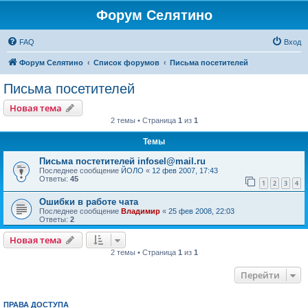
Форум Селятино
FAQ
Вход
Форум Селятино
Список форумов
Письма посетителей
Письма посетителей
Новая тема
2 темы • Страница
1
из
1
Темы
Письма постетителей infosel@mail.ru
Последнее сообщение
ЙОЛО
«
12 фев 2007, 17:43
Ответы:
45
1
2
3
4
Ошибки в работе чата
Последнее сообщение
Владимир
«
25 фев 2008, 22:03
Ответы:
2
Новая тема
2 темы • Страница
1
из
1
Перейти
ПРАВА ДОСТУПА