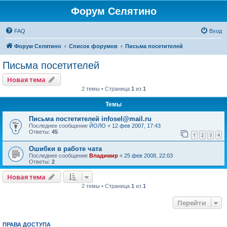
Форум Селятино
FAQ
Вход
Форум Селятино
Список форумов
Письма посетителей
Письма посетителей
Новая тема
2 темы • Страница
1
из
1
Темы
Письма постетителей infosel@mail.ru
Последнее сообщение
ЙОЛО
«
12 фев 2007, 17:43
Ответы:
45
1
2
3
4
Ошибки в работе чата
Последнее сообщение
Владимир
«
25 фев 2008, 22:03
Ответы:
2
Новая тема
2 темы • Страница
1
из
1
Перейти
ПРАВА ДОСТУПА