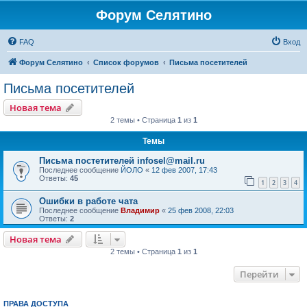
Форум Селятино
FAQ
Вход
Форум Селятино
Список форумов
Письма посетителей
Письма посетителей
Новая тема
2 темы • Страница
1
из
1
Темы
Письма постетителей infosel@mail.ru
Последнее сообщение
ЙОЛО
«
12 фев 2007, 17:43
Ответы:
45
1
2
3
4
Ошибки в работе чата
Последнее сообщение
Владимир
«
25 фев 2008, 22:03
Ответы:
2
Новая тема
2 темы • Страница
1
из
1
Перейти
ПРАВА ДОСТУПА