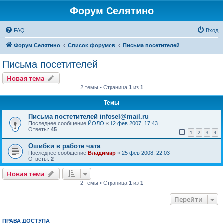
Форум Селятино
FAQ
Вход
Форум Селятино
Список форумов
Письма посетителей
Письма посетителей
Новая тема
2 темы • Страница
1
из
1
Темы
Письма постетителей infosel@mail.ru
Последнее сообщение
ЙОЛО
«
12 фев 2007, 17:43
Ответы:
45
1
2
3
4
Ошибки в работе чата
Последнее сообщение
Владимир
«
25 фев 2008, 22:03
Ответы:
2
Новая тема
2 темы • Страница
1
из
1
Перейти
ПРАВА ДОСТУПА