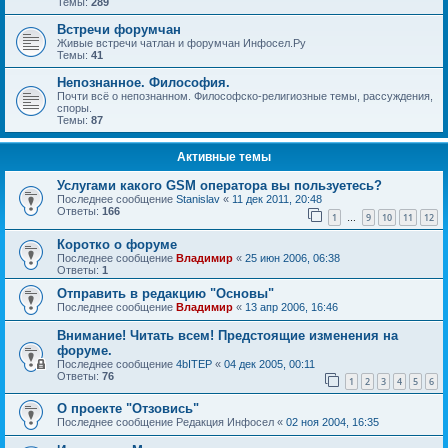
Темы:
289
Встречи форумчан
Живые встречи чатлан и форумчан Инфосел.Ру
Темы:
41
Непознанное. Философия.
Почти всё о непознанном. Философско-религиозные темы, рассуждения,
споры.
Темы:
87
Активные темы
Услугами какого GSM оператора вы пользуетесь?
Последнее сообщение
Stanislav
«
11 дек 2011, 20:48
Ответы:
166
1
9
10
11
12
…
Коротко о форуме
Последнее сообщение
Владимир
«
25 июн 2006, 06:38
Ответы:
1
Отправить в редакцию "Основы"
Последнее сообщение
Владимир
«
13 апр 2006, 16:46
Внимание! Читать всем! Предстоящие изменения на
форуме.
Последнее сообщение
4bITEP
«
04 дек 2005, 00:11
Ответы:
76
1
2
3
4
5
6
О проекте "Отзовись"
Последнее сообщение
Редакция Инфосел
«
02 ноя 2004, 16:35