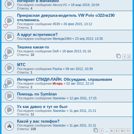
Интернет в Мачихино
Последнее сообщение
AlexeyVG
«
18 мар 2019, 10:04
Ответы:
4
Прекрасная девушка-водитель VW Polo о322тв190
откликнись
Последнее сообщение
4539
«
26 фев 2015, 13:12
Ответы:
1
А вдруг встретимся?
Последнее сообщение
Миледи1964
«
23 апр 2013, 13:35
Тишина какая-то
Последнее сообщение
Deft
«
18 фев 2013, 01:16
Ответы:
18
1
2
МТС
Последнее сообщение
Pasha
«
09 окт 2012, 10:39
Ответы:
1
Интернет СПИДИ-ЛАЙН. Обсуждаем, спрашиваем
Последнее сообщение
Игорь
«
02 авг 2012, 22:14
Ответы:
2
Помощь по Symbian
Последнее сообщение
Stanislav
«
12 дек 2011, 17:15
Ух как давно я тут не был
Последнее сообщение
Stanislav
«
11 дек 2011, 21:21
Ответы:
12
Какой у вас телефон?
Последнее сообщение
Stanislav
«
11 дек 2011, 21:11
Ответы:
158
1
8
9
10
11
…