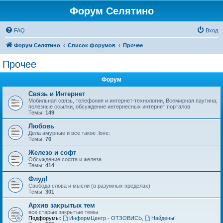
Форум Селятино
FAQ
Вход
Форум Селятино
Список форумов
Прочее
Прочее
Форум
Связь и Интернет
Мобильная связь, телефония и интернет-технологии, Всемирная паутина,
полезные ссылки, обсуждение интернесных интернет порталов
Темы:
149
Любовь
Дела амурные и все такое :love:
Темы:
76
Железо и софт
Обсуждение софта и железа
Темы:
414
Флуд!
Свобода слова и мысли (в разумных пределах)
Темы:
301
Архив закрытых тем
все старые закрытые темы
Подфорумы:
ИнформЦентр - ОТЗОВИСЬ
,
Найдены!