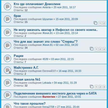
Кто где оплачивает Домолинк
Последнее сообщение
Asteria
«
25 ноя 2011, 16:17
Ответы:
12
брак
Последнее сообщение
Шушпан
«
15 ноя 2011, 20:09
Ответы:
15
1
2
Не могу закачать аватар в Инфосел со своего компа..
Последнее сообщение
Женя.81
«
13 сен 2011, 23:14
Ответы:
2
Что для вас значит это слово "Стервы"?
Последнее сообщение
Женя.81
«
02 сен 2011, 04:20
Ответы:
34
1
2
3
Рации
Последнее сообщение
4539
«
03 июл 2011, 22:15
Ответы:
7
Майстренко А.Г.
Последнее сообщение
ЕвгенийЗЛ
«
16 мар 2011, 16:33
Ответы:
2
Новая школа №1
Последнее сообщение
Lekada
«
04 мар 2011, 01:29
Ответы:
32
1
2
3
Подключение внешнего жесткого диска через e-SATA
Последнее сообщение
Валентин
«
27 фев 2011, 10:01
Что такое прошлое?
Последнее сообщение
Irena2708
«
27 янв 2011, 20:44