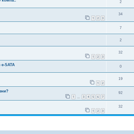
 компа..
2
34
1
2
3
7
2
32
1
2
3
 e-SATA
0
19
1
2
зни?
92
1
3
4
5
6
7
…
32
1
2
3