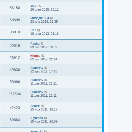
4539
56150
26 фев 2015, 13:12
Миледи1964
68595
23 апр 2013, 13:35
Deft
98910
18 фев 2013, 01:16
Pasha
29019
09 окт 2012, 10:39
Игорь
26912
02 авг 2012, 22:14
Stanislav
49830
12 дек 2011, 17:15
Stanislav
58086
11 дек 2011, 21:21
Stanislav
267604
11 дек 2011, 21:11
Asteria
42423
25 ноя 2011, 16:17
Шушпан
60864
15 ноя 2011, 20:09
Женя.81