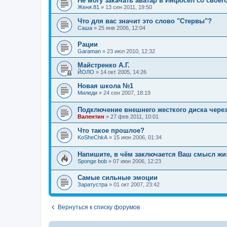
Не могу закачать аватар в Инфосел со своего
Женя.81
»
13 сен 2011, 19:50
Что для вас значит это слово "Стервы"?
Саша
»
25 янв 2006, 12:04
Рации
Garaman
»
23 июл 2010, 12:32
Майстренко А.Г.
ЙОЛО
»
14 окт 2005, 14:26
Новая школа №1
Миледи
»
24 сен 2007, 18:19
Подключение внешнего жесткого диска через
Валентин
»
27 фев 2011, 10:01
Что такое прошлое?
KoSheChkA
»
15 июн 2006, 01:34
Напишите, в чём заключается Ваш смысл жи
Sponge bob
»
07 июн 2006, 12:23
Самые сильные эмоции
Заратустра
»
01 окт 2007, 23:42
Вернуться к списку форумов