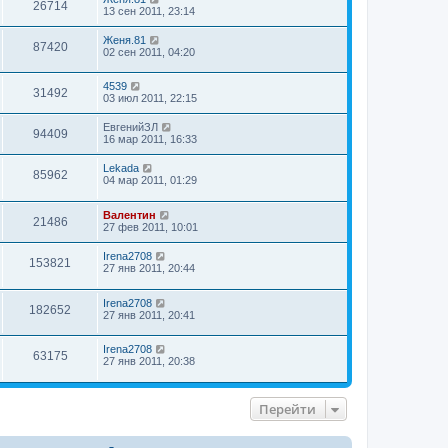
26714
13 сен 2011, 23:14
Женя.81
87420
02 сен 2011, 04:20
4539
31492
03 июл 2011, 22:15
ЕвгенийЗЛ
94409
16 мар 2011, 16:33
Lekada
85962
04 мар 2011, 01:29
Валентин
21486
27 фев 2011, 10:01
Irena2708
153821
27 янв 2011, 20:44
Irena2708
182652
27 янв 2011, 20:41
Irena2708
63175
27 янв 2011, 20:38
Перейти