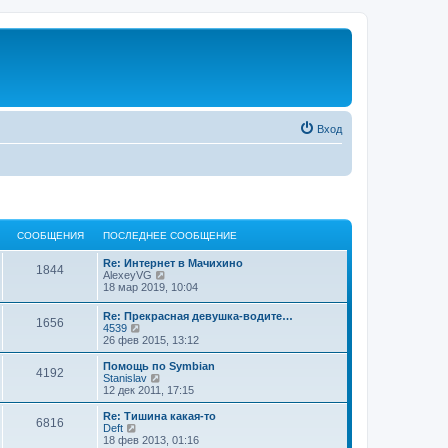
Вход
СООБЩЕНИЯ
ПОСЛЕДНЕЕ СООБЩЕНИЕ
Re: Интернет в Мачихино
1844
П
AlexeyVG
е
18 мар 2019, 10:04
р
е
Re: Прекрасная девушка-водите…
1656
й
П
4539
т
е
26 фев 2015, 13:12
и
р
к
е
Помощь по Symbian
п
4192
й
П
Stanislav
о
т
е
12 дек 2011, 17:15
с
и
р
л
к
е
Re: Тишина какая-то
е
6816
п
й
П
Deft
д
о
т
е
18 фев 2013, 01:16
н
с