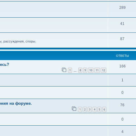
289
!
41
87
, рассуждения, споры.
ОТВЕТЫ
тесь?
166
1
8
9
10
11
12
…
1
0
ения на форуме.
76
1
2
3
4
5
6
0
4