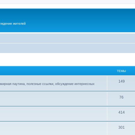
суждение жителей
ТЕМЫ
149
емирная паутина, полезные ссылки, обсуждение интернесных
76
414
301