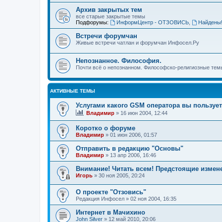
Архив закрытых тем
все старые закрытые темы
Подфорумы:
ИнформЦентр - ОТЗОВИСЬ
,
Найдены
Встречи форумчан
Живые встречи чатлан и форумчан Инфосел.Ру
Непознанное. Философия.
Почти всё о непознанном. Философско-религиозные темы
АКТИВНЫЕ ТЕМЫ
Услугами какого GSM оператора вы пользуе
Владимир
»
16 июн 2004, 12:44
Коротко о форуме
Владимир
»
01 июн 2006, 01:57
Отправить в редакцию "Основы"
Владимир
»
13 апр 2006, 16:46
Внимание! Читать всем! Предстоящие измен
Игорь
»
30 ноя 2005, 20:24
О проекте "Отзовись"
Редакция Инфосел
»
02 ноя 2004, 16:35
Интернет в Мачихино
John Silver
»
12 май 2010, 20:06