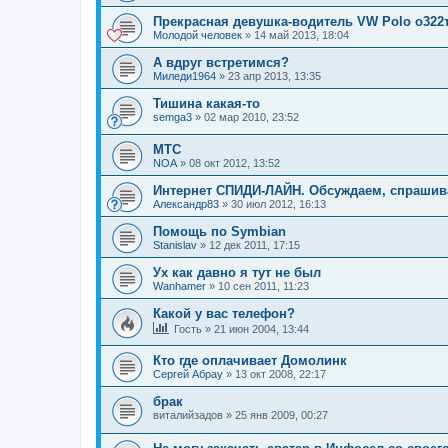
Прекрасная девушка-водитель VW Polo о322
Молодой человек
»
14 май 2013, 18:04
А вдруг встретимся?
Миледи1964
»
23 апр 2013, 13:35
Тишина какая-то
semga3
»
02 мар 2010, 23:52
МТС
NOA
»
08 окт 2012, 13:52
Интернет СПИДИ-ЛАЙН. Обсуждаем, спраши
Александр83
»
30 июл 2012, 16:13
Помощь по Symbian
Stanislav
»
12 дек 2011, 17:15
Ух как давно я тут не был
Wanhamer
»
10 сен 2011, 11:23
Какой у вас телефон?
Гость
»
21 июн 2004, 13:44
Кто где оплачивает Домолинк
Сергей Абрау
»
13 окт 2008, 22:17
брак
виталийзадов
»
25 янв 2009, 00:27