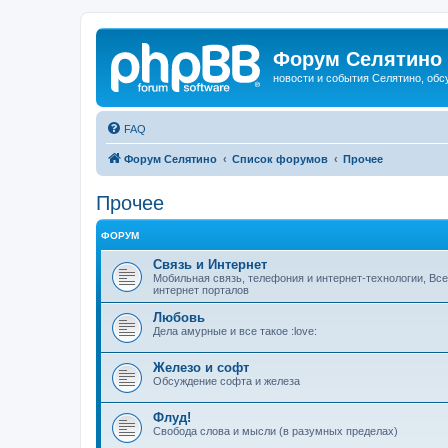
Форум Селятино
новости и события Селятино, об
FAQ
Форум Селятино
Список форумов
Прочее
Прочее
ФОРУМ
Связь и Интернет
Мобильная связь, телефония и интернет-технологии, Вс
интернет порталов
Любовь
Дела амурные и все такое :love:
Железо и софт
Обсуждение софта и железа
Флуд!
Свобода слова и мысли (в разумных пределах)