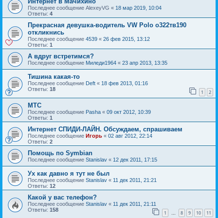
Интернет в Мачихино
Последнее сообщение
AlexeyVG
«
18 мар 2019, 10:04
Ответы:
4
Прекрасная девушка-водитель VW Polo о322тв190
откликнись
Последнее сообщение
4539
«
26 фев 2015, 13:12
Ответы:
1
А вдруг встретимся?
Последнее сообщение
Миледи1964
«
23 апр 2013, 13:35
Тишина какая-то
Последнее сообщение
Deft
«
18 фев 2013, 01:16
Ответы:
18
1
2
МТС
Последнее сообщение
Pasha
«
09 окт 2012, 10:39
Ответы:
1
Интернет СПИДИ-ЛАЙН. Обсуждаем, спрашиваем
Последнее сообщение
Игорь
«
02 авг 2012, 22:14
Ответы:
2
Помощь по Symbian
Последнее сообщение
Stanislav
«
12 дек 2011, 17:15
Ух как давно я тут не был
Последнее сообщение
Stanislav
«
11 дек 2011, 21:21
Ответы:
12
Какой у вас телефон?
Последнее сообщение
Stanislav
«
11 дек 2011, 21:11
Ответы:
158
1
8
9
10
11
…