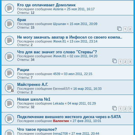
Кто где оплачивает Домолинк
Последнее сообщение
Asteria
«
25 ноя 2011, 16:17
Ответы:
12
брак
Последнее сообщение
Шушпан
«
15 ноя 2011, 20:09
Ответы:
15
1
2
Не могу закачать аватар в Инфосел со своего компа..
Последнее сообщение
Женя.81
«
13 сен 2011, 23:14
Ответы:
2
Что для вас значит это слово "Стервы"?
Последнее сообщение
Женя.81
«
02 сен 2011, 04:20
Ответы:
34
1
2
3
Рации
Последнее сообщение
4539
«
03 июл 2011, 22:15
Ответы:
7
Майстренко А.Г.
Последнее сообщение
ЕвгенийЗЛ
«
16 мар 2011, 16:33
Ответы:
2
Новая школа №1
Последнее сообщение
Lekada
«
04 мар 2011, 01:29
Ответы:
32
1
2
3
Подключение внешнего жесткого диска через e-SATA
Последнее сообщение
Валентин
«
27 фев 2011, 10:01
Что такое прошлое?
Последнее сообщение
Irena2708
«
27 янв 2011, 20:44