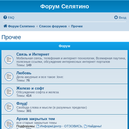
Форум Селятино
FAQ
Вход
Форум Селятино
Список форумов
Прочее
Прочее
Форум
Связь и Интернет
Мобильная связь, телефония и интернет-технологии, Всемирная паутина,
полезные ссылки, обсуждение интернесных интернет порталов
Темы:
149
Любовь
Дела амурные и все такое :love:
Темы:
76
Железо и софт
Обсуждение софта и железа
Темы:
414
Флуд!
Свобода слова и мысли (в разумных пределах)
Темы:
301
Архив закрытых тем
все старые закрытые темы
Подфорумы:
ИнформЦентр - ОТЗОВИСЬ
,
Найдены!