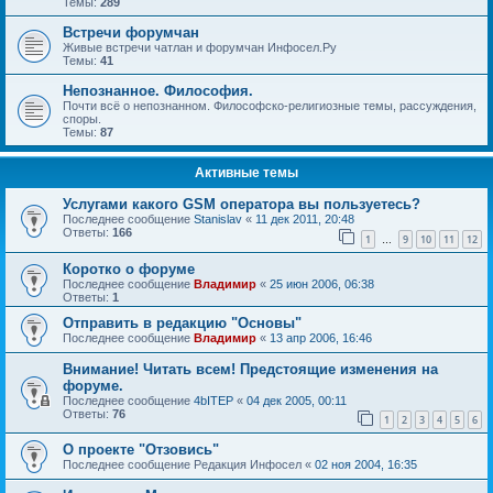
Темы:
289
Встречи форумчан
Живые встречи чатлан и форумчан Инфосел.Ру
Темы:
41
Непознанное. Философия.
Почти всё о непознанном. Философско-религиозные темы, рассуждения,
споры.
Темы:
87
Активные темы
Услугами какого GSM оператора вы пользуетесь?
Последнее сообщение
Stanislav
«
11 дек 2011, 20:48
Ответы:
166
1
9
10
11
12
…
Коротко о форуме
Последнее сообщение
Владимир
«
25 июн 2006, 06:38
Ответы:
1
Отправить в редакцию "Основы"
Последнее сообщение
Владимир
«
13 апр 2006, 16:46
Внимание! Читать всем! Предстоящие изменения на
форуме.
Последнее сообщение
4bITEP
«
04 дек 2005, 00:11
Ответы:
76
1
2
3
4
5
6
О проекте "Отзовись"
Последнее сообщение
Редакция Инфосел
«
02 ноя 2004, 16:35