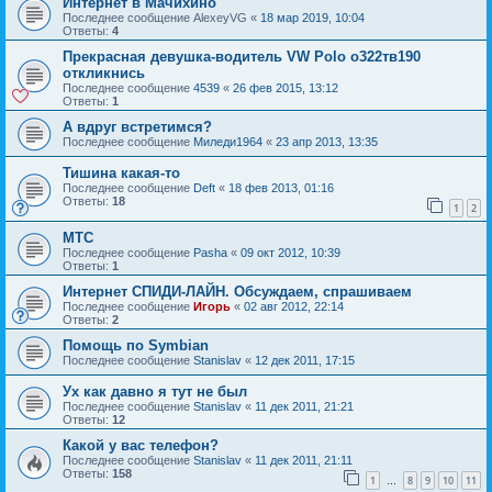
Интернет в Мачихино
Последнее сообщение
AlexeyVG
«
18 мар 2019, 10:04
Ответы:
4
Прекрасная девушка-водитель VW Polo о322тв190
откликнись
Последнее сообщение
4539
«
26 фев 2015, 13:12
Ответы:
1
А вдруг встретимся?
Последнее сообщение
Миледи1964
«
23 апр 2013, 13:35
Тишина какая-то
Последнее сообщение
Deft
«
18 фев 2013, 01:16
Ответы:
18
1
2
МТС
Последнее сообщение
Pasha
«
09 окт 2012, 10:39
Ответы:
1
Интернет СПИДИ-ЛАЙН. Обсуждаем, спрашиваем
Последнее сообщение
Игорь
«
02 авг 2012, 22:14
Ответы:
2
Помощь по Symbian
Последнее сообщение
Stanislav
«
12 дек 2011, 17:15
Ух как давно я тут не был
Последнее сообщение
Stanislav
«
11 дек 2011, 21:21
Ответы:
12
Какой у вас телефон?
Последнее сообщение
Stanislav
«
11 дек 2011, 21:11
Ответы:
158
1
8
9
10
11
…