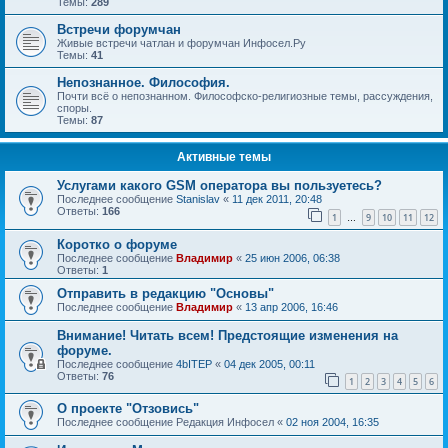
Темы:
289
Встречи форумчан
Живые встречи чатлан и форумчан Инфосел.Ру
Темы:
41
Непознанное. Философия.
Почти всё о непознанном. Философско-религиозные темы, рассуждения,
споры.
Темы:
87
Активные темы
Услугами какого GSM оператора вы пользуетесь?
Последнее сообщение
Stanislav
«
11 дек 2011, 20:48
Ответы:
166
1
9
10
11
12
…
Коротко о форуме
Последнее сообщение
Владимир
«
25 июн 2006, 06:38
Ответы:
1
Отправить в редакцию "Основы"
Последнее сообщение
Владимир
«
13 апр 2006, 16:46
Внимание! Читать всем! Предстоящие изменения на
форуме.
Последнее сообщение
4bITEP
«
04 дек 2005, 00:11
Ответы:
76
1
2
3
4
5
6
О проекте "Отзовись"
Последнее сообщение
Редакция Инфосел
«
02 ноя 2004, 16:35