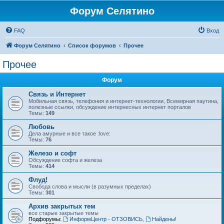
Форум Селятино
FAQ
Вход
Форум Селятино
Список форумов
Прочее
Прочее
Форум
Связь и Интернет
Мобильная связь, телефония и интернет-технологии, Всемирная паутина,
полезные ссылки, обсуждение интернесных интернет порталов
Темы:
149
Любовь
Дела амурные и все такое :love:
Темы:
76
Железо и софт
Обсуждение софта и железа
Темы:
414
Флуд!
Свобода слова и мысли (в разумных пределах)
Темы:
301
Архив закрытых тем
все старые закрытые темы
Подфорумы:
ИнформЦентр - ОТЗОВИСЬ
,
Найдены!