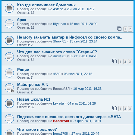
Кто где оплачивает Домолинк
Последнее сообщение
Asteria
«
25 ноя 2011, 16:17
Ответы:
12
брак
Последнее сообщение
Шушпан
«
15 ноя 2011, 20:09
Ответы:
15
1
2
Не могу закачать аватар в Инфосел со своего компа..
Последнее сообщение
Женя.81
«
13 сен 2011, 23:14
Ответы:
2
Что для вас значит это слово "Стервы"?
Последнее сообщение
Женя.81
«
02 сен 2011, 04:20
Ответы:
34
1
2
3
Рации
Последнее сообщение
4539
«
03 июл 2011, 22:15
Ответы:
7
Майстренко А.Г.
Последнее сообщение
ЕвгенийЗЛ
«
16 мар 2011, 16:33
Ответы:
2
Новая школа №1
Последнее сообщение
Lekada
«
04 мар 2011, 01:29
Ответы:
32
1
2
3
Подключение внешнего жесткого диска через e-SATA
Последнее сообщение
Валентин
«
27 фев 2011, 10:01
Что такое прошлое?
Последнее сообщение
Irena2708
«
27 янв 2011, 20:44