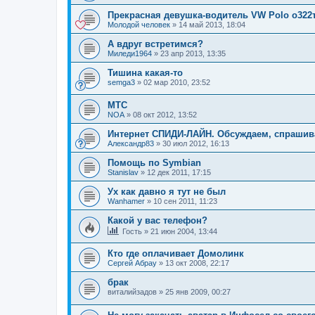
Прекрасная девушка-водитель VW Polo о322
Молодой человек
»
14 май 2013, 18:04
А вдруг встретимся?
Миледи1964
»
23 апр 2013, 13:35
Тишина какая-то
semga3
»
02 мар 2010, 23:52
МТС
NOA
»
08 окт 2012, 13:52
Интернет СПИДИ-ЛАЙН. Обсуждаем, спраши
Александр83
»
30 июл 2012, 16:13
Помощь по Symbian
Stanislav
»
12 дек 2011, 17:15
Ух как давно я тут не был
Wanhamer
»
10 сен 2011, 11:23
Какой у вас телефон?
Гость
»
21 июн 2004, 13:44
Кто где оплачивает Домолинк
Сергей Абрау
»
13 окт 2008, 22:17
брак
виталийзадов
»
25 янв 2009, 00:27