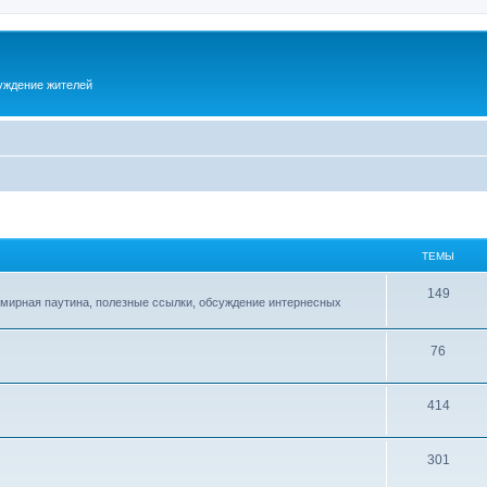
суждение жителей
ТЕМЫ
149
емирная паутина, полезные ссылки, обсуждение интернесных
76
414
301