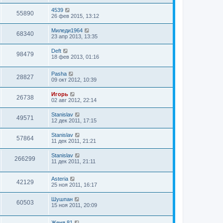
4539
55890
26 фев 2015, 13:12
Миледи1964
68340
23 апр 2013, 13:35
Deft
98479
18 фев 2013, 01:16
Pasha
28827
09 окт 2012, 10:39
Игорь
26738
02 авг 2012, 22:14
Stanislav
49571
12 дек 2011, 17:15
Stanislav
57864
11 дек 2011, 21:21
Stanislav
266299
11 дек 2011, 21:11
Asteria
42129
25 ноя 2011, 16:17
Шушпан
60503
15 ноя 2011, 20:09
Женя.81