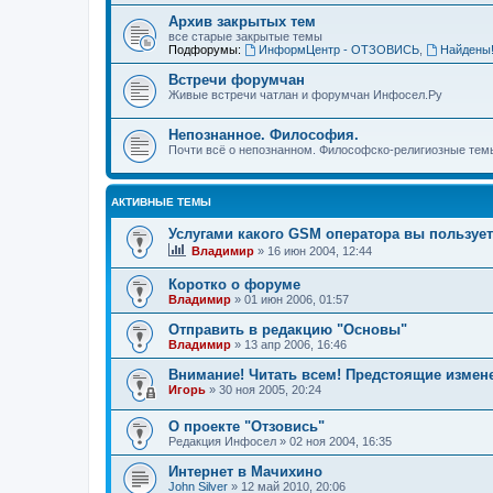
Архив закрытых тем
все старые закрытые темы
Подфорумы:
ИнформЦентр - ОТЗОВИСЬ
,
Найдены
Встречи форумчан
Живые встречи чатлан и форумчан Инфосел.Ру
Непознанное. Философия.
Почти всё о непознанном. Философско-религиозные темы
АКТИВНЫЕ ТЕМЫ
Услугами какого GSM оператора вы пользуе
Владимир
»
16 июн 2004, 12:44
Коротко о форуме
Владимир
»
01 июн 2006, 01:57
Отправить в редакцию "Основы"
Владимир
»
13 апр 2006, 16:46
Внимание! Читать всем! Предстоящие измен
Игорь
»
30 ноя 2005, 20:24
О проекте "Отзовись"
Редакция Инфосел
»
02 ноя 2004, 16:35
Интернет в Мачихино
John Silver
»
12 май 2010, 20:06