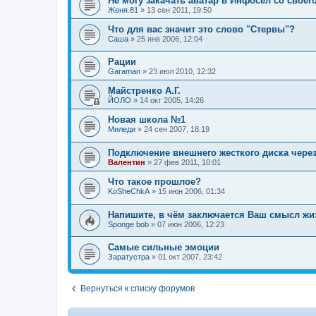
Не могу закачать аватар в Инфосел со своего
Женя.81
»
13 сен 2011, 19:50
Что для вас значит это слово "Стервы"?
Саша
»
25 янв 2006, 12:04
Рации
Garaman
»
23 июл 2010, 12:32
Майстренко А.Г.
ЙОЛО
»
14 окт 2005, 14:26
Новая школа №1
Миледи
»
24 сен 2007, 18:19
Подключение внешнего жесткого диска через
Валентин
»
27 фев 2011, 10:01
Что такое прошлое?
KoSheChkA
»
15 июн 2006, 01:34
Напишите, в чём заключается Ваш смысл жи
Sponge bob
»
07 июн 2006, 12:23
Самые сильные эмоции
Заратустра
»
01 окт 2007, 23:42
Вернуться к списку форумов