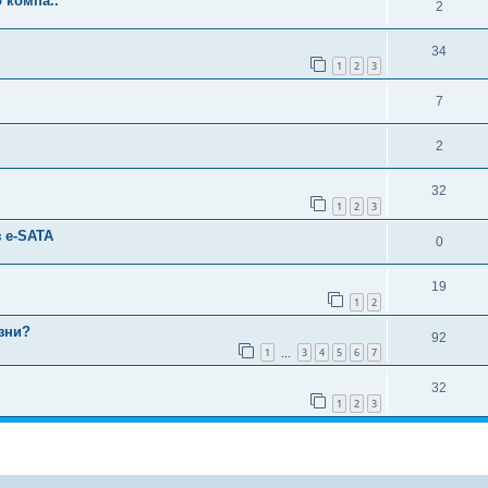
 компа..
2
34
1
2
3
7
2
32
1
2
3
 e-SATA
0
19
1
2
зни?
92
1
3
4
5
6
7
…
32
1
2
3