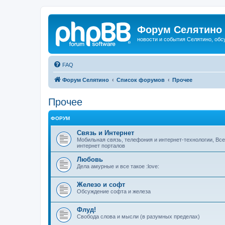
Форум Селятино
новости и события Селятино, об
FAQ
Форум Селятино
Список форумов
Прочее
Прочее
ФОРУМ
Связь и Интернет
Мобильная связь, телефония и интернет-технологии, Вс
интернет порталов
Любовь
Дела амурные и все такое :love:
Железо и софт
Обсуждение софта и железа
Флуд!
Свобода слова и мысли (в разумных пределах)