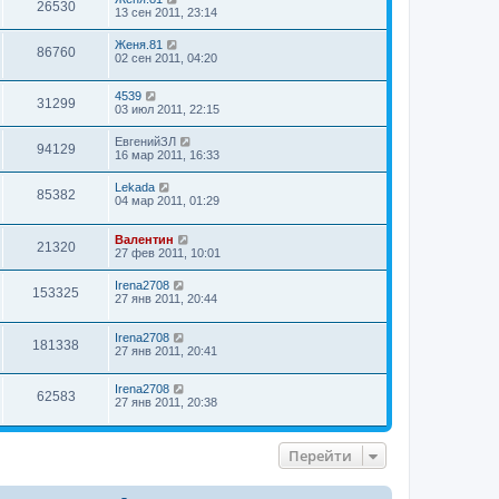
26530
13 сен 2011, 23:14
Женя.81
86760
02 сен 2011, 04:20
4539
31299
03 июл 2011, 22:15
ЕвгенийЗЛ
94129
16 мар 2011, 16:33
Lekada
85382
04 мар 2011, 01:29
Валентин
21320
27 фев 2011, 10:01
Irena2708
153325
27 янв 2011, 20:44
Irena2708
181338
27 янв 2011, 20:41
Irena2708
62583
27 янв 2011, 20:38
Перейти