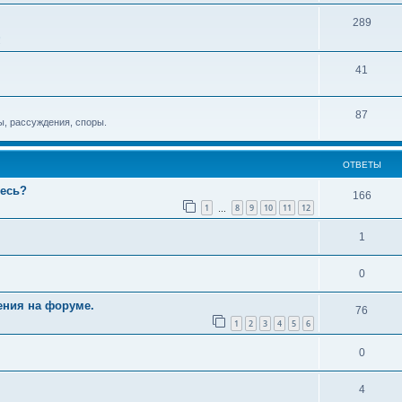
289
!
41
87
, рассуждения, споры.
ОТВЕТЫ
тесь?
166
1
8
9
10
11
12
…
1
0
ения на форуме.
76
1
2
3
4
5
6
0
4