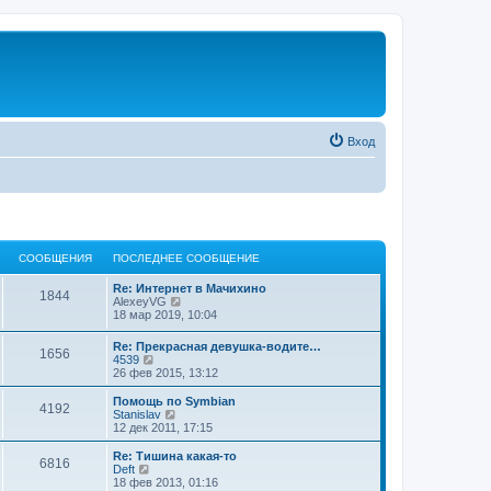
Вход
СООБЩЕНИЯ
ПОСЛЕДНЕЕ СООБЩЕНИЕ
Re: Интернет в Мачихино
1844
П
AlexeyVG
е
18 мар 2019, 10:04
р
е
Re: Прекрасная девушка-водите…
1656
й
П
4539
т
е
26 фев 2015, 13:12
и
р
к
е
Помощь по Symbian
п
4192
й
П
Stanislav
о
т
е
12 дек 2011, 17:15
с
и
р
л
к
е
Re: Тишина какая-то
е
6816
п
й
П
Deft
д
о
т
е
18 фев 2013, 01:16
н
с