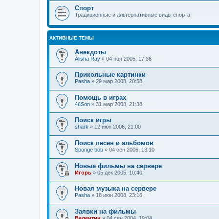
Спорт
Традиционные и альтернативные виды спорта
АКТИВНЫЕ ТЕМЫ
Анекдоты
Alisha Ray
»
04 ноя 2005, 17:36
Прикольные картинки
Pasha
»
29 мар 2008, 20:58
Помощь в играх
46Son
»
31 мар 2008, 21:38
Поиск игры
shark
»
12 июн 2006, 21:00
Поиск песен и альбомов
Sponge bob
»
04 сен 2006, 13:10
Новые фильмы на сервере
Игорь
»
05 дек 2005, 10:40
Новая музыка на сервере
Pasha
»
18 июн 2008, 23:16
Заявки на фильмы
Валентин
»
04 сен 2004, 19:04