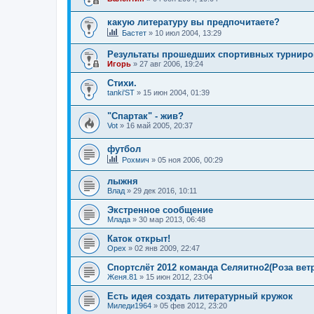
какую литературу вы предпочитаете?
Бастет
»
10 июл 2004, 13:29
Результаты прошедших спортивных турниро
Игорь
»
27 авг 2006, 19:24
Стихи.
tanki'ST
»
15 июн 2004, 01:39
"Спартак" - жив?
Vot
»
16 май 2005, 20:37
футбол
Рохмич
»
05 ноя 2006, 00:29
лыжня
Влад
»
29 дек 2016, 10:11
Экстренное сообщение
Млада
»
30 мар 2013, 06:48
Каток открыт!
Орех
»
02 янв 2009, 22:47
Спортслёт 2012 команда Селяитно2(Роза вет
Женя.81
»
15 июн 2012, 23:04
Есть идея создать литературный кружок
Миледи1964
»
05 фев 2012, 23:20