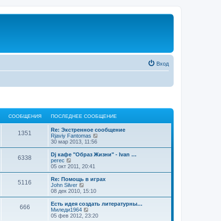
Вход
СООБЩЕНИЯ
ПОСЛЕДНЕЕ СООБЩЕНИЕ
Re: Экстренное сообщение
1351
П
Rjaviy Fantomas
е
30 мар 2013, 11:56
р
е
Dj кафе "Образ Жизни" - Ivan …
6338
й
П
perec
т
е
05 окт 2011, 20:41
и
р
к
е
Re: Помощь в играх
5116
п
й
П
John Silver
о
т
е
08 дек 2010, 15:10
с
и
р
л
к
е
Есть идея создать литературны…
е
666
п
й
П
Миледи1964
д
о
т
е
05 фев 2012, 23:20
н
с
и
р