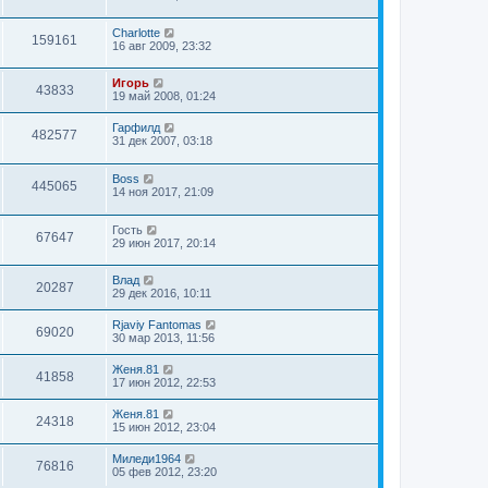
Charlotte
159161
16 авг 2009, 23:32
Игорь
43833
19 май 2008, 01:24
Гарфилд
482577
31 дек 2007, 03:18
Boss
445065
14 ноя 2017, 21:09
Гость
67647
29 июн 2017, 20:14
Влад
20287
29 дек 2016, 10:11
Rjaviy Fantomas
69020
30 мар 2013, 11:56
Женя.81
41858
17 июн 2012, 22:53
Женя.81
24318
15 июн 2012, 23:04
Миледи1964
76816
05 фев 2012, 23:20