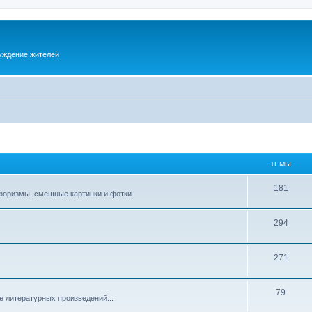
суждение жителей
ТЕМЫ
181
афоризмы, смешные картинки и фотки
294
271
79
е литературных произведений...