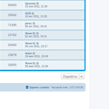
Шушпан
50403
15 ноя 2011, 11:39
4539
33542
19 окт 2011, 13:29
perec
71395
05 окт 2011, 20:41
Женя.81
22762
01 окт 2011, 16:11
Женя.81
20400
05 сен 2011, 23:17
Anton
23879
19 июл 2011, 15:49
Женя.81
33055
28 июн 2011, 12:36
Перейти
Удалить cookies
Часовой пояс:
UTC+03:00