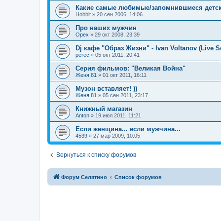
Какие самые любимые/запомнившиеся детск
Hobbit
»
20 сен 2006, 14:06
Про наших мужчин
Орех
»
29 окт 2008, 23:39
Dj кафе "Образ Жизни" - Ivan Voltanov (Live Se
perec
»
05 окт 2011, 20:41
Серия фильмов: "Великая Война"
Женя.81
»
01 окт 2011, 16:11
Музон вставляет! ))
Женя.81
»
05 сен 2011, 23:17
Книжный магазин
Anton
»
19 июл 2011, 11:21
Если женщина... если мужчина...
4539
»
27 мар 2009, 10:05
Вернуться к списку форумов
Форум Селятино
Список форумов