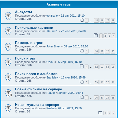
Активные темы
Анекдоты
Последнее сообщение
contrario
«
12 авг 2011, 15:10
Ответы:
256
1
15
16
17
18
…
Прикольные картинки
Последнее сообщение
Женя.81
«
22 июл 2011, 04:00
Ответы:
51
1
2
3
4
Помощь в играх
Последнее сообщение
John Silver
«
08 дек 2010, 15:10
Ответы:
186
1
10
11
12
13
…
Поиск игры
Последнее сообщение
Орех
«
25 мар 2010, 16:10
Ответы:
966
1
62
63
64
65
…
Поиск песен и альбомов
Последнее сообщение
Stanislav
«
18 янв 2010, 15:48
Ответы:
268
1
15
16
17
18
…
Новые фильмы на сервере
Последнее сообщение
Пашок
«
29 ноя 2009, 16:44
Ответы:
425
1
26
27
28
29
…
Новая музыка на сервере
Последнее сообщение
Pasha
«
26 окт 2009, 13:50
Ответы:
30
1
2
3