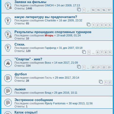
Заявки на фильмы
Последнее сообщение
OMOH
«
24 окт 2009, 17:13
Ответы:
1446
1
94
95
96
97
…
какую литературу вы предпочитаете?
Последнее сообщение
Charlotte
«
16 авг 2009, 23:32
Ответы:
65
1
2
3
4
5
Результаты прошедших спортивных турниров
Последнее сообщение
Игорь
«
19 май 2008, 01:24
Ответы:
10
Стихи.
Последнее сообщение
Гарфилд
«
31 дек 2007, 03:18
Ответы:
120
1
6
7
8
9
…
"Спартак" - жив?
Последнее сообщение
Boss
«
14 ноя 2017, 21:09
Ответы:
334
1
20
21
22
23
…
футбол
Последнее сообщение
Гость
«
29 июн 2017, 20:14
Ответы:
28
1
2
лыжня
Последнее сообщение
Влад
«
29 дек 2016, 10:11
Экстренное сообщение
Последнее сообщение
Rjaviy Fantomas
«
30 мар 2013, 11:56
Ответы:
1
Каток открыт!