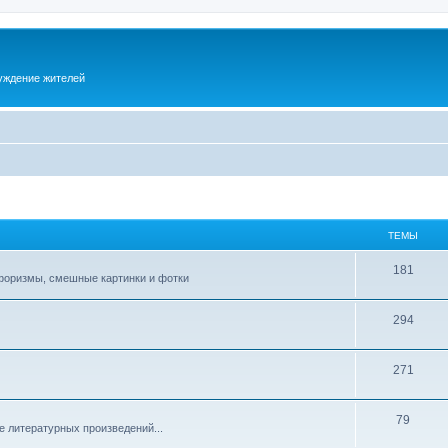
суждение жителей
ТЕМЫ
181
афоризмы, смешные картинки и фотки
294
271
79
е литературных произведений...