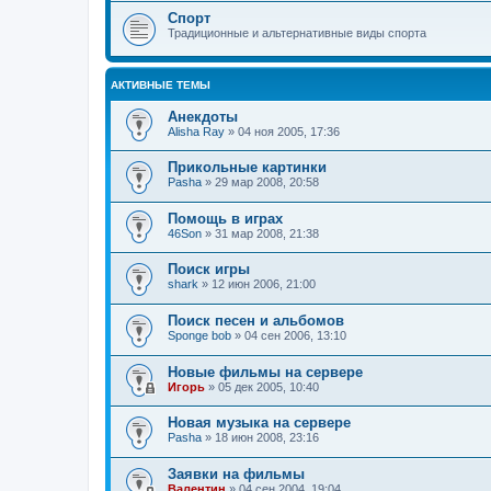
Спорт
Традиционные и альтернативные виды спорта
АКТИВНЫЕ ТЕМЫ
Анекдоты
Alisha Ray
»
04 ноя 2005, 17:36
Прикольные картинки
Pasha
»
29 мар 2008, 20:58
Помощь в играх
46Son
»
31 мар 2008, 21:38
Поиск игры
shark
»
12 июн 2006, 21:00
Поиск песен и альбомов
Sponge bob
»
04 сен 2006, 13:10
Новые фильмы на сервере
Игорь
»
05 дек 2005, 10:40
Новая музыка на сервере
Pasha
»
18 июн 2008, 23:16
Заявки на фильмы
Валентин
»
04 сен 2004, 19:04