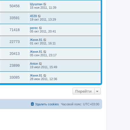
Шушпан
50456
15 ноя 2011, 11:39
4539
33591
19 окт 2011, 13:29
perec
71418
05 окт 2011, 20:41
Женя.81
22773
01 окт 2011, 16:11
Женя.81
20413
05 сен 2011, 23:17
Anton
23899
19 июл 2011, 15:49
Женя.81
33085
28 июн 2011, 12:36
Перейти
Удалить cookies
Часовой пояс:
UTC+03:00