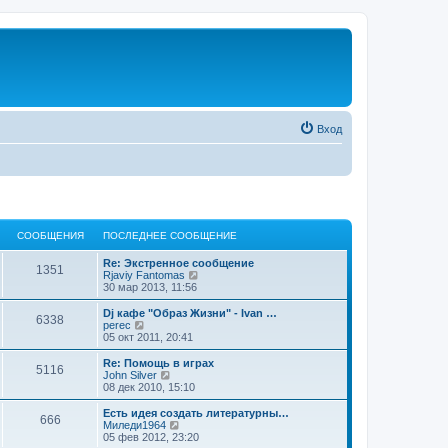
Вход
СООБЩЕНИЯ
ПОСЛЕДНЕЕ СООБЩЕНИЕ
Re: Экстренное сообщение
1351
П
Rjaviy Fantomas
е
30 мар 2013, 11:56
р
е
Dj кафе "Образ Жизни" - Ivan …
6338
й
П
perec
т
е
05 окт 2011, 20:41
и
р
к
е
Re: Помощь в играх
5116
п
й
П
John Silver
о
т
е
08 дек 2010, 15:10
с
и
р
л
к
е
Есть идея создать литературны…
е
666
п
й
П
Миледи1964
д
о
т
е
05 фев 2012, 23:20
н
с
и
р