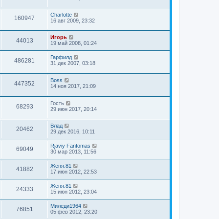
Charlotte
160947
16 авг 2009, 23:32
Игорь
44013
19 май 2008, 01:24
Гарфилд
486281
31 дек 2007, 03:18
Boss
447352
14 ноя 2017, 21:09
Гость
68293
29 июн 2017, 20:14
Влад
20462
29 дек 2016, 10:11
Rjaviy Fantomas
69049
30 мар 2013, 11:56
Женя.81
41882
17 июн 2012, 22:53
Женя.81
24333
15 июн 2012, 23:04
Миледи1964
76851
05 фев 2012, 23:20