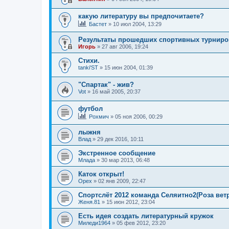
какую литературу вы предпочитаете?
Бастет
»
10 июл 2004, 13:29
Результаты прошедших спортивных турниро
Игорь
»
27 авг 2006, 19:24
Стихи.
tanki'ST
»
15 июн 2004, 01:39
"Спартак" - жив?
Vot
»
16 май 2005, 20:37
футбол
Рохмич
»
05 ноя 2006, 00:29
лыжня
Влад
»
29 дек 2016, 10:11
Экстренное сообщение
Млада
»
30 мар 2013, 06:48
Каток открыт!
Орех
»
02 янв 2009, 22:47
Спортслёт 2012 команда Селяитно2(Роза вет
Женя.81
»
15 июн 2012, 23:04
Есть идея создать литературный кружок
Миледи1964
»
05 фев 2012, 23:20