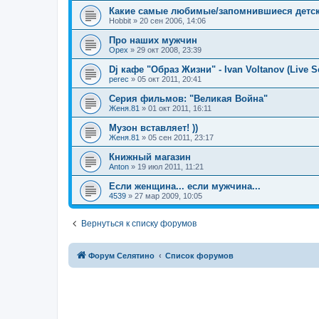
Какие самые любимые/запомнившиеся детск
Hobbit
»
20 сен 2006, 14:06
Про наших мужчин
Орех
»
29 окт 2008, 23:39
Dj кафе "Образ Жизни" - Ivan Voltanov (Live Se
perec
»
05 окт 2011, 20:41
Серия фильмов: "Великая Война"
Женя.81
»
01 окт 2011, 16:11
Музон вставляет! ))
Женя.81
»
05 сен 2011, 23:17
Книжный магазин
Anton
»
19 июл 2011, 11:21
Если женщина... если мужчина...
4539
»
27 мар 2009, 10:05
Вернуться к списку форумов
Форум Селятино
Список форумов