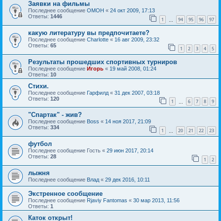
Заявки на фильмы
Последнее сообщение
OMOH
«
24 окт 2009, 17:13
Ответы:
1446
1
94
95
96
97
…
какую литературу вы предпочитаете?
Последнее сообщение
Charlotte
«
16 авг 2009, 23:32
Ответы:
65
1
2
3
4
5
Результаты прошедших спортивных турниров
Последнее сообщение
Игорь
«
19 май 2008, 01:24
Ответы:
10
Стихи.
Последнее сообщение
Гарфилд
«
31 дек 2007, 03:18
Ответы:
120
1
6
7
8
9
…
"Спартак" - жив?
Последнее сообщение
Boss
«
14 ноя 2017, 21:09
Ответы:
334
1
20
21
22
23
…
футбол
Последнее сообщение
Гость
«
29 июн 2017, 20:14
Ответы:
28
1
2
лыжня
Последнее сообщение
Влад
«
29 дек 2016, 10:11
Экстренное сообщение
Последнее сообщение
Rjaviy Fantomas
«
30 мар 2013, 11:56
Ответы:
1
Каток открыт!