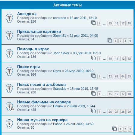
Активные темы
Анекдоты
Последнее сообщение
contrario
«
12 авг 2011, 15:10
Ответы:
256
1
15
16
17
18
…
Прикольные картинки
Последнее сообщение
Женя.81
«
22 июл 2011, 04:00
Ответы:
51
1
2
3
4
Помощь в играх
Последнее сообщение
John Silver
«
08 дек 2010, 15:10
Ответы:
186
1
10
11
12
13
…
Поиск игры
Последнее сообщение
Орех
«
25 мар 2010, 16:10
Ответы:
966
1
62
63
64
65
…
Поиск песен и альбомов
Последнее сообщение
Stanislav
«
18 янв 2010, 15:48
Ответы:
268
1
15
16
17
18
…
Новые фильмы на сервере
Последнее сообщение
Пашок
«
29 ноя 2009, 16:44
Ответы:
425
1
26
27
28
29
…
Новая музыка на сервере
Последнее сообщение
Pasha
«
26 окт 2009, 13:50
Ответы:
30
1
2
3