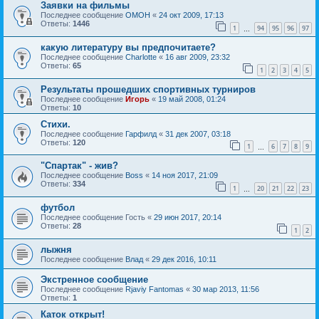
Заявки на фильмы
Последнее сообщение
OMOH
«
24 окт 2009, 17:13
Ответы:
1446
1
94
95
96
97
…
какую литературу вы предпочитаете?
Последнее сообщение
Charlotte
«
16 авг 2009, 23:32
Ответы:
65
1
2
3
4
5
Результаты прошедших спортивных турниров
Последнее сообщение
Игорь
«
19 май 2008, 01:24
Ответы:
10
Стихи.
Последнее сообщение
Гарфилд
«
31 дек 2007, 03:18
Ответы:
120
1
6
7
8
9
…
"Спартак" - жив?
Последнее сообщение
Boss
«
14 ноя 2017, 21:09
Ответы:
334
1
20
21
22
23
…
футбол
Последнее сообщение
Гость
«
29 июн 2017, 20:14
Ответы:
28
1
2
лыжня
Последнее сообщение
Влад
«
29 дек 2016, 10:11
Экстренное сообщение
Последнее сообщение
Rjaviy Fantomas
«
30 мар 2013, 11:56
Ответы:
1
Каток открыт!