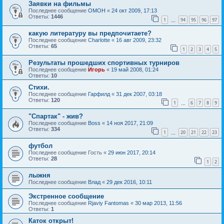
Заявки на фильмы
Последнее сообщение
OMOH
«
24 окт 2009, 17:13
Ответы:
1446
1
94
95
96
97
…
какую литературу вы предпочитаете?
Последнее сообщение
Charlotte
«
16 авг 2009, 23:32
Ответы:
65
1
2
3
4
5
Результаты прошедших спортивных турниров
Последнее сообщение
Игорь
«
19 май 2008, 01:24
Ответы:
10
Стихи.
Последнее сообщение
Гарфилд
«
31 дек 2007, 03:18
Ответы:
120
1
6
7
8
9
…
"Спартак" - жив?
Последнее сообщение
Boss
«
14 ноя 2017, 21:09
Ответы:
334
1
20
21
22
23
…
футбол
Последнее сообщение
Гость
«
29 июн 2017, 20:14
Ответы:
28
1
2
лыжня
Последнее сообщение
Влад
«
29 дек 2016, 10:11
Экстренное сообщение
Последнее сообщение
Rjaviy Fantomas
«
30 мар 2013, 11:56
Ответы:
1
Каток открыт!