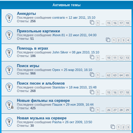
Активные темы
Анекдоты
Последнее сообщение
contrario
«
12 авг 2011, 15:10
Ответы:
256
1
15
16
17
18
…
Прикольные картинки
Последнее сообщение
Женя.81
«
22 июл 2011, 04:00
Ответы:
51
1
2
3
4
Помощь в играх
Последнее сообщение
John Silver
«
08 дек 2010, 15:10
Ответы:
186
1
10
11
12
13
…
Поиск игры
Последнее сообщение
Орех
«
25 мар 2010, 16:10
Ответы:
966
1
62
63
64
65
…
Поиск песен и альбомов
Последнее сообщение
Stanislav
«
18 янв 2010, 15:48
Ответы:
268
1
15
16
17
18
…
Новые фильмы на сервере
Последнее сообщение
Пашок
«
29 ноя 2009, 16:44
Ответы:
425
1
26
27
28
29
…
Новая музыка на сервере
Последнее сообщение
Pasha
«
26 окт 2009, 13:50
Ответы:
30
1
2
3