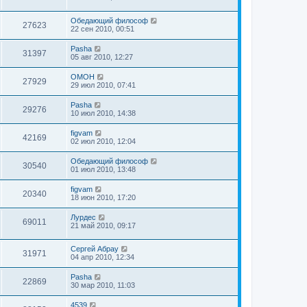
Обедающий философ
27623
22 сен 2010, 00:51
Pasha
31397
05 авг 2010, 12:27
OMOH
27929
29 июл 2010, 07:41
Pasha
29276
10 июл 2010, 14:38
figvam
42169
02 июл 2010, 12:04
Обедающий философ
30540
01 июл 2010, 13:48
figvam
20340
18 июн 2010, 17:20
Лурдес
69011
21 май 2010, 09:17
Сергей Абрау
31971
04 апр 2010, 12:34
Pasha
22869
30 мар 2010, 11:03
4539