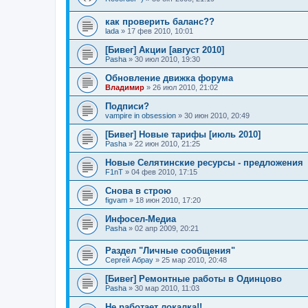
как проверить баланс??
lada
»
17 фев 2010, 10:01
[Бивег] Акции [август 2010]
Pasha
»
30 июл 2010, 19:30
Обновление движка форума
Владимир
»
26 июл 2010, 21:02
Подписи?
vampire in obsession
»
30 июн 2010, 20:49
[Бивег] Новые тарифы [июль 2010]
Pasha
»
22 июн 2010, 21:25
Новые Селятинские ресурсы - предложения
F1nT
»
04 фев 2010, 17:15
Снова в строю
figvam
»
18 июн 2010, 17:20
Инфосел-Медиа
Pasha
»
02 апр 2009, 20:21
Раздел "Личные сообщения"
Сергей Абрау
»
25 мар 2010, 20:48
[Бивег] Ремонтные работы в Одинцово
Pasha
»
30 мар 2010, 11:03
Не работает локалка!!