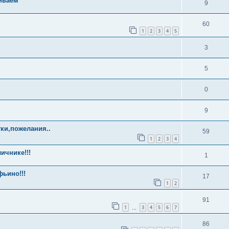
иваем
9
60
1
2
3
4
5
3
5
0
9
ки,пожелания..
59
1
2
3
4
ичнике!!!
1
ьино!!!
17
1
2
91
1
3
4
5
6
7
…
86