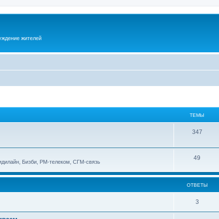
суждение жителей
ТЕМЫ
347
49
идилайн, Бизби, РМ-телеком, СГМ-связь
ОТВЕТЫ
3