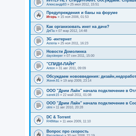
ИНТЕРНЕТ СПИДИ-ЛАЙН. Обсуждаем. Спраш
Александр83
»
25 июл 2012, 15:51
Предупреждения и баны на форуме
Игорь
»
15 ноя 2006, 01:53
Как организовать инет на даче?
ДяПа
»
07 мар 2012, 14:48
3G -интернет
Asteria
»
25 ноя 2011, 16:23
Новости Домолинка
daysleeper
»
07 сен 2011, 15:00
"СПИДИ-ЛАЙН"
Anton
»
31 авг 2011, 09:09
Обсуждаем нововведения: дизайн,недоработ
Женя.81
»
19 апр 2009, 23:14
ООО "Дрим Лайн" начала подключение в Отл
sanek15
»
22 май 2011, 01:08
ООО "Дрим Лайн" начала подключение в Соф
olmi
»
11 авг 2010, 20:28
DC & Torrent
R48Max
»
11 июн 2009, 11:10
Вопрос про скорость
Recorder=)
»
30 окт 2008, 21:19