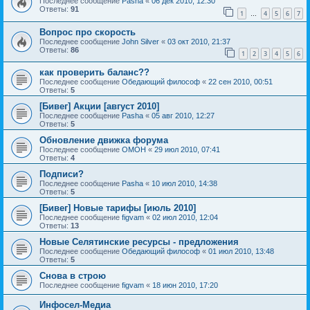
Последнее сообщение
Pasha
«
06 дек 2010, 12:30
Ответы:
91
1
4
5
6
7
…
Вопрос про скорость
Последнее сообщение
John Silver
«
03 окт 2010, 21:37
Ответы:
86
1
2
3
4
5
6
как проверить баланс??
Последнее сообщение
Обедающий философ
«
22 сен 2010, 00:51
Ответы:
5
[Бивег] Акции [август 2010]
Последнее сообщение
Pasha
«
05 авг 2010, 12:27
Ответы:
5
Обновление движка форума
Последнее сообщение
OMOH
«
29 июл 2010, 07:41
Ответы:
4
Подписи?
Последнее сообщение
Pasha
«
10 июл 2010, 14:38
Ответы:
5
[Бивег] Новые тарифы [июль 2010]
Последнее сообщение
figvam
«
02 июл 2010, 12:04
Ответы:
13
Новые Селятинские ресурсы - предложения
Последнее сообщение
Обедающий философ
«
01 июл 2010, 13:48
Ответы:
5
Снова в строю
Последнее сообщение
figvam
«
18 июн 2010, 17:20
Инфосел-Медиа