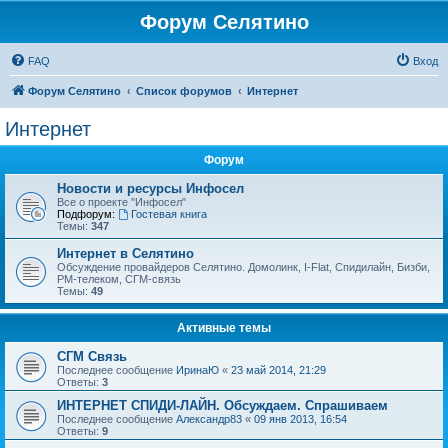
Форум Селятино
FAQ
Вход
Форум Селятино
Список форумов
Интернет
Интернет
Форум
Новости и ресурсы Инфосел
Все о проекте "Инфосел"
Подфорум:
Гостевая книга
Темы:
347
Интернет в Селятино
Обсуждение провайдеров Селятино. Домолинк, I-Flat, Спидилайн, Бизби,
РМ-телеком, СГМ-связь
Темы:
49
Активные темы
СГМ Связь
Последнее сообщение
ИринаЮ
«
23 май 2014, 21:29
Ответы:
3
ИНТЕРНЕТ СПИДИ-ЛАЙН. Обсуждаем. Спрашиваем
Последнее сообщение
Александр83
«
09 янв 2013, 16:54
Ответы:
9