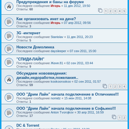
Предупреждения и баны на форуме
Последнее сообщение
Игорь
«
11 дек 2012, 19:50
Ответы:
60
1
2
3
4
5
Как организовать инет на даче?
Последнее сообщение
Игорь
«
07 апр 2012, 09:56
Ответы:
3
3G -интернет
Последнее сообщение
Stanislav
«
11 дек 2011, 20:23
Ответы:
5
Новости Домолинка
Последнее сообщение
daysleeper
«
07 сен 2011, 15:00
"СПИДИ-ЛАЙН"
Последнее сообщение
Женя.81
«
02 сен 2011, 03:44
Ответы:
9
Обсуждаем нововведения:
дизайн,недоработки,пожелания..
Последнее сообщение
kookoorookoo
«
02 сен 2011, 01:57
Ответы:
59
1
2
3
4
ООО "Дрим Лайн" начала подключение в Отличнике!!!
Последнее сообщение
nomidz
«
15 июн 2011, 14:08
Ответы:
1
ООО "Дрим Лайн" начала подключение в Софьино!!!
Последнее сообщение
Anton Tvorojkov
«
30 апр 2011, 16:59
Ответы:
17
1
2
DC & Torrent