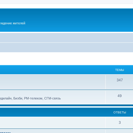
суждение жителей
ТЕМЫ
347
49
идилайн, Бизби, РМ-телеком, СГМ-связь
ОТВЕТЫ
3