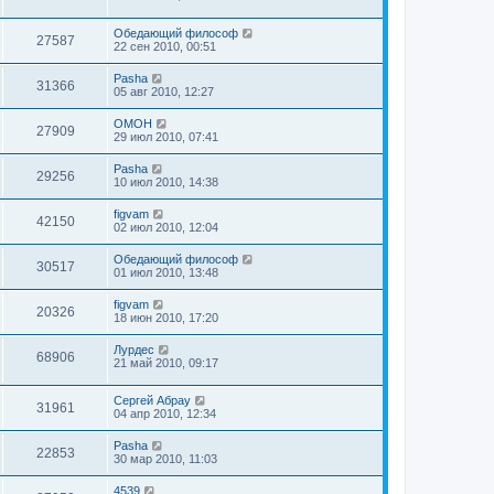
Обедающий философ
27587
22 сен 2010, 00:51
Pasha
31366
05 авг 2010, 12:27
OMOH
27909
29 июл 2010, 07:41
Pasha
29256
10 июл 2010, 14:38
figvam
42150
02 июл 2010, 12:04
Обедающий философ
30517
01 июл 2010, 13:48
figvam
20326
18 июн 2010, 17:20
Лурдес
68906
21 май 2010, 09:17
Сергей Абрау
31961
04 апр 2010, 12:34
Pasha
22853
30 мар 2010, 11:03
4539