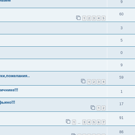
иваем
9
60
1
2
3
4
5
3
5
0
9
ки,пожелания..
59
1
2
3
4
ичнике!!!
1
ьино!!!
17
1
2
91
1
3
4
5
6
7
…
86