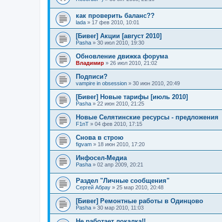
как проверить баланс??
lada
»
17 фев 2010, 10:01
[Бивег] Акции [август 2010]
Pasha
»
30 июл 2010, 19:30
Обновление движка форума
Владимир
»
26 июл 2010, 21:02
Подписи?
vampire in obsession
»
30 июн 2010, 20:49
[Бивег] Новые тарифы [июль 2010]
Pasha
»
22 июн 2010, 21:25
Новые Селятинские ресурсы - предложения
F1nT
»
04 фев 2010, 17:15
Снова в строю
figvam
»
18 июн 2010, 17:20
Инфосел-Медиа
Pasha
»
02 апр 2009, 20:21
Раздел "Личные сообщения"
Сергей Абрау
»
25 мар 2010, 20:48
[Бивег] Ремонтные работы в Одинцово
Pasha
»
30 мар 2010, 11:03
Не работает локалка!!