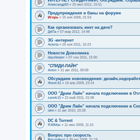
ИНТЕРНЕТ СПИДИ-ЛАЙН. Обсуждаем. Спраш
Александр83
»
25 июл 2012, 15:51
Предупреждения и баны на форуме
Игорь
»
15 ноя 2006, 01:53
Как организовать инет на даче?
ДяПа
»
07 мар 2012, 14:48
3G -интернет
Asteria
»
25 ноя 2011, 16:23
Новости Домолинка
daysleeper
»
07 сен 2011, 15:00
"СПИДИ-ЛАЙН"
Anton
»
31 авг 2011, 09:09
Обсуждаем нововведения: дизайн,недоработ
Женя.81
»
19 апр 2009, 23:14
ООО "Дрим Лайн" начала подключение в Отл
sanek15
»
22 май 2011, 01:08
ООО "Дрим Лайн" начала подключение в Соф
olmi
»
11 авг 2010, 20:28
DC & Torrent
R48Max
»
11 июн 2009, 11:10
Вопрос про скорость
Recorder=)
»
30 окт 2008, 21:19