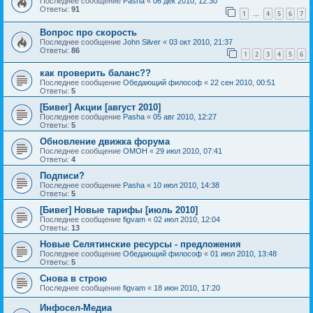
Последнее сообщение
Pasha
«
06 дек 2010, 12:30
Ответы:
91
1
4
5
6
7
…
Вопрос про скорость
Последнее сообщение
John Silver
«
03 окт 2010, 21:37
Ответы:
86
1
2
3
4
5
6
как проверить баланс??
Последнее сообщение
Обедающий философ
«
22 сен 2010, 00:51
Ответы:
5
[Бивег] Акции [август 2010]
Последнее сообщение
Pasha
«
05 авг 2010, 12:27
Ответы:
5
Обновление движка форума
Последнее сообщение
OMOH
«
29 июл 2010, 07:41
Ответы:
4
Подписи?
Последнее сообщение
Pasha
«
10 июл 2010, 14:38
Ответы:
5
[Бивег] Новые тарифы [июль 2010]
Последнее сообщение
figvam
«
02 июл 2010, 12:04
Ответы:
13
Новые Селятинские ресурсы - предложения
Последнее сообщение
Обедающий философ
«
01 июл 2010, 13:48
Ответы:
5
Снова в строю
Последнее сообщение
figvam
«
18 июн 2010, 17:20
Инфосел-Медиа