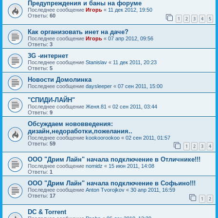
Предупреждения и баны на форуме
Последнее сообщение
Игорь
«
11 дек 2012, 19:50
Ответы:
60
1
2
3
4
5
Как организовать инет на даче?
Последнее сообщение
Игорь
«
07 апр 2012, 09:56
Ответы:
3
3G -интернет
Последнее сообщение
Stanislav
«
11 дек 2011, 20:23
Ответы:
5
Новости Домолинка
Последнее сообщение
daysleeper
«
07 сен 2011, 15:00
"СПИДИ-ЛАЙН"
Последнее сообщение
Женя.81
«
02 сен 2011, 03:44
Ответы:
9
Обсуждаем нововведения:
дизайн,недоработки,пожелания..
Последнее сообщение
kookoorookoo
«
02 сен 2011, 01:57
Ответы:
59
1
2
3
4
ООО "Дрим Лайн" начала подключение в Отличнике!!!
Последнее сообщение
nomidz
«
15 июн 2011, 14:08
Ответы:
1
ООО "Дрим Лайн" начала подключение в Софьино!!!
Последнее сообщение
Anton Tvorojkov
«
30 апр 2011, 16:59
Ответы:
17
1
2
DC & Torrent