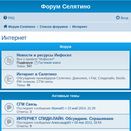
Форум Селятино
FAQ
Вход
Форум Селятино
Список форумов
Интернет
Интернет
Форум
Новости и ресурсы Инфосел
Все о проекте "Инфосел"
Подфорум:
Гостевая книга
Темы:
347
Интернет в Селятино
Обсуждение провайдеров Селятино. Домолинк, I-Flat, Спидилайн, Бизби,
РМ-телеком, СГМ-связь
Темы:
49
Активные темы
СГМ Связь
Последнее сообщение
ИринаЮ
«
23 май 2014, 21:29
Ответы:
3
ИНТЕРНЕТ СПИДИ-ЛАЙН. Обсуждаем. Спрашиваем
Последнее сообщение
Александр83
«
09 янв 2013, 16:54
Ответы:
9