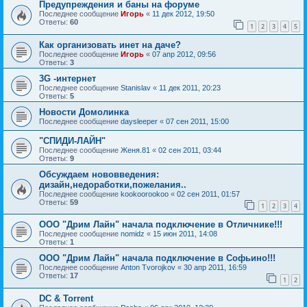
Предупреждения и баны на форуме
Последнее сообщение
Игорь
«
11 дек 2012, 19:50
Ответы:
60
1
2
3
4
5
Как организовать инет на даче?
Последнее сообщение
Игорь
«
07 апр 2012, 09:56
Ответы:
3
3G -интернет
Последнее сообщение
Stanislav
«
11 дек 2011, 20:23
Ответы:
5
Новости Домолинка
Последнее сообщение
daysleeper
«
07 сен 2011, 15:00
"СПИДИ-ЛАЙН"
Последнее сообщение
Женя.81
«
02 сен 2011, 03:44
Ответы:
9
Обсуждаем нововведения:
дизайн,недоработки,пожелания..
Последнее сообщение
kookoorookoo
«
02 сен 2011, 01:57
Ответы:
59
1
2
3
4
ООО "Дрим Лайн" начала подключение в Отличнике!!!
Последнее сообщение
nomidz
«
15 июн 2011, 14:08
Ответы:
1
ООО "Дрим Лайн" начала подключение в Софьино!!!
Последнее сообщение
Anton Tvorojkov
«
30 апр 2011, 16:59
Ответы:
17
1
2
DC & Torrent