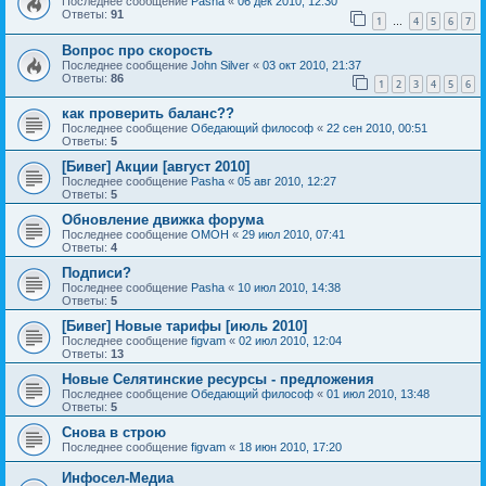
Последнее сообщение
Pasha
«
06 дек 2010, 12:30
Ответы:
91
1
4
5
6
7
…
Вопрос про скорость
Последнее сообщение
John Silver
«
03 окт 2010, 21:37
Ответы:
86
1
2
3
4
5
6
как проверить баланс??
Последнее сообщение
Обедающий философ
«
22 сен 2010, 00:51
Ответы:
5
[Бивег] Акции [август 2010]
Последнее сообщение
Pasha
«
05 авг 2010, 12:27
Ответы:
5
Обновление движка форума
Последнее сообщение
OMOH
«
29 июл 2010, 07:41
Ответы:
4
Подписи?
Последнее сообщение
Pasha
«
10 июл 2010, 14:38
Ответы:
5
[Бивег] Новые тарифы [июль 2010]
Последнее сообщение
figvam
«
02 июл 2010, 12:04
Ответы:
13
Новые Селятинские ресурсы - предложения
Последнее сообщение
Обедающий философ
«
01 июл 2010, 13:48
Ответы:
5
Снова в строю
Последнее сообщение
figvam
«
18 июн 2010, 17:20
Инфосел-Медиа