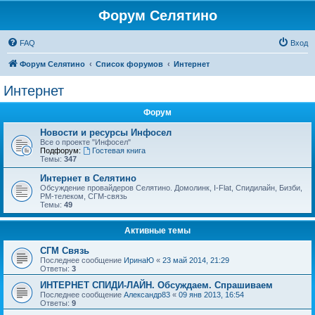
Форум Селятино
FAQ
Вход
Форум Селятино
Список форумов
Интернет
Интернет
Форум
Новости и ресурсы Инфосел
Все о проекте "Инфосел"
Подфорум:
Гостевая книга
Темы:
347
Интернет в Селятино
Обсуждение провайдеров Селятино. Домолинк, I-Flat, Спидилайн, Бизби,
РМ-телеком, СГМ-связь
Темы:
49
Активные темы
СГМ Связь
Последнее сообщение
ИринаЮ
«
23 май 2014, 21:29
Ответы:
3
ИНТЕРНЕТ СПИДИ-ЛАЙН. Обсуждаем. Спрашиваем
Последнее сообщение
Александр83
«
09 янв 2013, 16:54
Ответы:
9