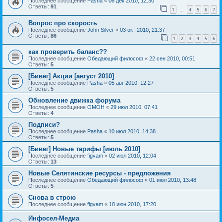
Последнее сообщение
Pasha
«
06 дек 2010, 12:30
Ответы:
91
1
4
5
6
7
…
Вопрос про скорость
Последнее сообщение
John Silver
«
03 окт 2010, 21:37
Ответы:
86
1
2
3
4
5
6
как проверить баланс??
Последнее сообщение
Обедающий философ
«
22 сен 2010, 00:51
Ответы:
5
[Бивег] Акции [август 2010]
Последнее сообщение
Pasha
«
05 авг 2010, 12:27
Ответы:
5
Обновление движка форума
Последнее сообщение
OMOH
«
29 июл 2010, 07:41
Ответы:
4
Подписи?
Последнее сообщение
Pasha
«
10 июл 2010, 14:38
Ответы:
5
[Бивег] Новые тарифы [июль 2010]
Последнее сообщение
figvam
«
02 июл 2010, 12:04
Ответы:
13
Новые Селятинские ресурсы - предложения
Последнее сообщение
Обедающий философ
«
01 июл 2010, 13:48
Ответы:
5
Снова в строю
Последнее сообщение
figvam
«
18 июн 2010, 17:20
Инфосел-Медиа