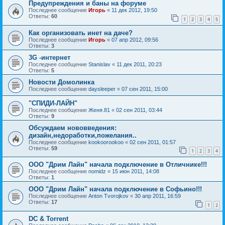
Предупреждения и баны на форуме
Последнее сообщение
Игорь
«
11 дек 2012, 19:50
Ответы:
60
1
2
3
4
5
Как организовать инет на даче?
Последнее сообщение
Игорь
«
07 апр 2012, 09:56
Ответы:
3
3G -интернет
Последнее сообщение
Stanislav
«
11 дек 2011, 20:23
Ответы:
5
Новости Домолинка
Последнее сообщение
daysleeper
«
07 сен 2011, 15:00
"СПИДИ-ЛАЙН"
Последнее сообщение
Женя.81
«
02 сен 2011, 03:44
Ответы:
9
Обсуждаем нововведения:
дизайн,недоработки,пожелания..
Последнее сообщение
kookoorookoo
«
02 сен 2011, 01:57
Ответы:
59
1
2
3
4
ООО "Дрим Лайн" начала подключение в Отличнике!!!
Последнее сообщение
nomidz
«
15 июн 2011, 14:08
Ответы:
1
ООО "Дрим Лайн" начала подключение в Софьино!!!
Последнее сообщение
Anton Tvorojkov
«
30 апр 2011, 16:59
Ответы:
17
1
2
DC & Torrent