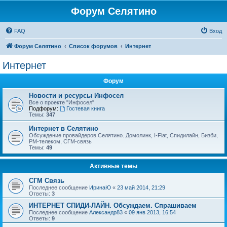
Форум Селятино
FAQ
Вход
Форум Селятино
Список форумов
Интернет
Интернет
Форум
Новости и ресурсы Инфосел
Все о проекте "Инфосел"
Подфорум:
Гостевая книга
Темы:
347
Интернет в Селятино
Обсуждение провайдеров Селятино. Домолинк, I-Flat, Спидилайн, Бизби,
РМ-телеком, СГМ-связь
Темы:
49
Активные темы
СГМ Связь
Последнее сообщение
ИринаЮ
«
23 май 2014, 21:29
Ответы:
3
ИНТЕРНЕТ СПИДИ-ЛАЙН. Обсуждаем. Спрашиваем
Последнее сообщение
Александр83
«
09 янв 2013, 16:54
Ответы:
9