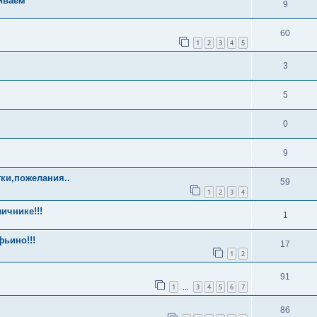
иваем
9
60
1
2
3
4
5
3
5
0
9
ки,пожелания..
59
1
2
3
4
ичнике!!!
1
ьино!!!
17
1
2
91
1
3
4
5
6
7
…
86