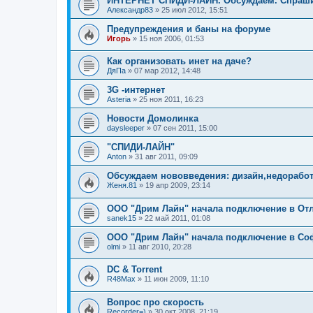
ИНТЕРНЕТ СПИДИ-ЛАЙН. Обсуждаем. Спраш
Александр83
»
25 июл 2012, 15:51
Предупреждения и баны на форуме
Игорь
»
15 ноя 2006, 01:53
Как организовать инет на даче?
ДяПа
»
07 мар 2012, 14:48
3G -интернет
Asteria
»
25 ноя 2011, 16:23
Новости Домолинка
daysleeper
»
07 сен 2011, 15:00
"СПИДИ-ЛАЙН"
Anton
»
31 авг 2011, 09:09
Обсуждаем нововведения: дизайн,недоработ
Женя.81
»
19 апр 2009, 23:14
ООО "Дрим Лайн" начала подключение в Отл
sanek15
»
22 май 2011, 01:08
ООО "Дрим Лайн" начала подключение в Соф
olmi
»
11 авг 2010, 20:28
DC & Torrent
R48Max
»
11 июн 2009, 11:10
Вопрос про скорость
Recorder=)
»
30 окт 2008, 21:19