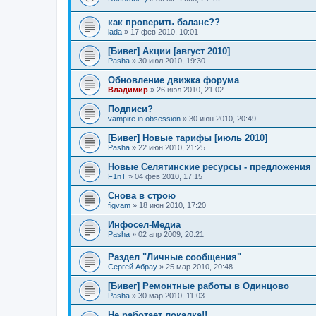
как проверить баланс??
lada
»
17 фев 2010, 10:01
[Бивег] Акции [август 2010]
Pasha
»
30 июл 2010, 19:30
Обновление движка форума
Владимир
»
26 июл 2010, 21:02
Подписи?
vampire in obsession
»
30 июн 2010, 20:49
[Бивег] Новые тарифы [июль 2010]
Pasha
»
22 июн 2010, 21:25
Новые Селятинские ресурсы - предложения
F1nT
»
04 фев 2010, 17:15
Снова в строю
figvam
»
18 июн 2010, 17:20
Инфосел-Медиа
Pasha
»
02 апр 2009, 20:21
Раздел "Личные сообщения"
Сергей Абрау
»
25 мар 2010, 20:48
[Бивег] Ремонтные работы в Одинцово
Pasha
»
30 мар 2010, 11:03
Не работает локалка!!