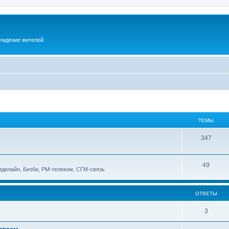
суждение жителей
ТЕМЫ
347
49
идилайн, Бизби, РМ-телеком, СГМ-связь
ОТВЕТЫ
3