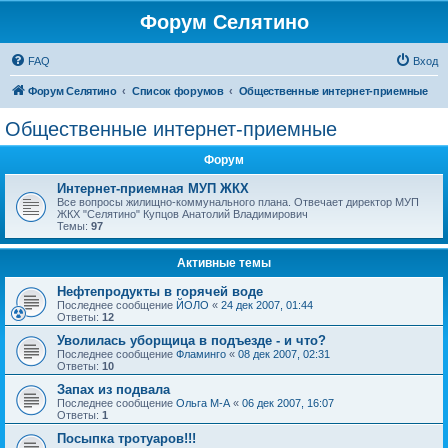
Форум Селятино
FAQ
Вход
Форум Селятино
Список форумов
Общественные интернет-приемные
Общественные интернет-приемные
Форум
Интернет-приемная МУП ЖКХ
Все вопросы жилищно-коммунального плана. Отвечает директор МУП
ЖКХ "Селятино" Купцов Анатолий Владимирович
Темы:
97
Активные темы
Нефтепродукты в горячей воде
Последнее сообщение
ЙОЛО
«
24 дек 2007, 01:44
Ответы:
12
Уволилась уборщица в подъезде - и что?
Последнее сообщение
Фламинго
«
08 дек 2007, 02:31
Ответы:
10
Запах из подвала
Последнее сообщение
Ольга М-А
«
06 дек 2007, 16:07
Ответы:
1
Посыпка тротуаров!!!