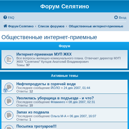
Форум Селятино
FAQ
Вход
Форум Селятино
Список форумов
Общественные интернет-приемные
Общественные интернет-приемные
Форум
Интернет-приемная МУП ЖКХ
Все вопросы жилищно-коммунального плана. Отвечает директор МУП
ЖКХ "Селятино" Купцов Анатолий Владимирович
Темы:
97
Активные темы
Нефтепродукты в горячей воде
Последнее сообщение
ЙОЛО
«
24 дек 2007, 01:44
Ответы:
12
Уволилась уборщица в подъезде - и что?
Последнее сообщение
Фламинго
«
08 дек 2007, 02:31
Ответы:
10
Запах из подвала
Последнее сообщение
Ольга М-А
«
06 дек 2007, 16:07
Ответы:
1
Посыпка тротуаров!!!