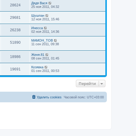
Дядя Вася
28624
25 ноя 2011, 04:32
Шушпан
29681
12 ноя 2011, 15:46
Инесса
26238
02 ноя 2011, 14:36
MAMOH_TOB
51890
11 сен 2011, 09:38
Женя.81
18986
08 сен 2011, 01:45
Козявка
19691
01 сен 2011, 00:53
Перейти
Удалить cookies
Часовой пояс:
UTC+03:00