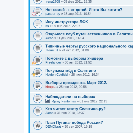
Irena2708
»
05 фев 2011, 18:35
Нет семей - нет детей. И что Вы хотите?
passer-by
»
15 апр 2013, 10:54
Ищу инструктора ЛФК
ss
»
09 янв 2013, 22:07
Открылся клуб путешественников в Селятин
Alena
»
11 дек 2012, 14:54
Типичные черты русского национального ха
Женя.81
»
24 окт 2012, 01:00
Помогите с выбором Универа
Freelancer
»
30 авг 2012, 21:52
Покупаем мёд в Селятино
Holdon Coldield
»
28 июн 2012, 16:34
Выборы президента. Март 2012.
Игорь
»
25 янв 2012, 20:58
Наблюдатели на выборах
Rjaviy Fantomas
»
01 янв 2012, 22:13
Кто читает газету Селятино.ру?
Alena
»
31 янв 2010, 23:37
План Путина- победа России?
DEMOkrat
»
30 сен 2007, 16:18