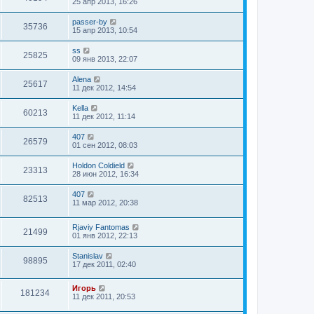
25 апр 2013, 16:26
passer-by
35736
15 апр 2013, 10:54
ss
25825
09 янв 2013, 22:07
Alena
25617
11 дек 2012, 14:54
Kella
60213
11 дек 2012, 11:14
407
26579
01 сен 2012, 08:03
Holdon Coldield
23313
28 июн 2012, 16:34
407
82513
11 мар 2012, 20:38
Rjaviy Fantomas
21499
01 янв 2012, 22:13
Stanislav
98895
17 дек 2011, 02:40
Игорь
181234
11 дек 2011, 20:53