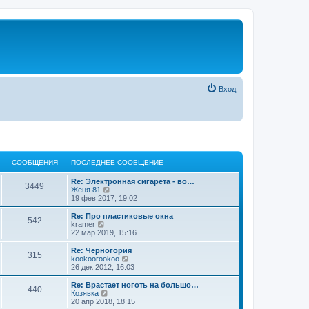
Вход
СООБЩЕНИЯ
ПОСЛЕДНЕЕ СООБЩЕНИЕ
Re: Электронная сигарета - во…
3449
П
Женя.81
е
19 фев 2017, 19:02
р
е
Re: Про пластиковые окна
542
й
П
kramer
т
е
22 мар 2019, 15:16
и
р
к
е
Re: Черногория
315
п
й
П
kookoorookoo
о
т
е
26 дек 2012, 16:03
с
и
р
л
к
е
Re: Врастает ноготь на большо…
е
440
п
й
П
Козявка
д
о
т
е
20 апр 2018, 18:15
н
с
и
р