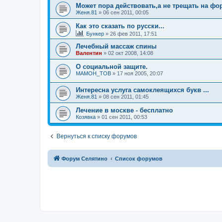
Может пора действовать,а не трещать на фор
Женя.81
»
06 сен 2011, 00:05
Как это сказать по русски...
Бункер
»
26 фев 2011, 17:51
Лечебный массаж спины
Валентин
»
02 окт 2008, 14:08
О социальной защите.
MAMOH_TOB
»
17 ноя 2005, 20:07
Интересна услуга самоклеящихся букв ...
Женя.81
»
08 сен 2011, 01:45
Лечение в москве - бесплатно
Козявка
»
01 сен 2011, 00:53
Вернуться к списку форумов
Форум Селятино
Список форумов