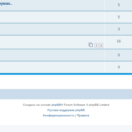
умах..
5
5
3
16
1
2
0
0
Создано на основе
phpBB
® Forum Software © phpBB Limited
Русская поддержка phpBB
Конфиденциальность
|
Правила