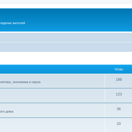
суждение жителей
ТЕМЫ
186
итика, экономика и наука.
123
36
ного дома
33