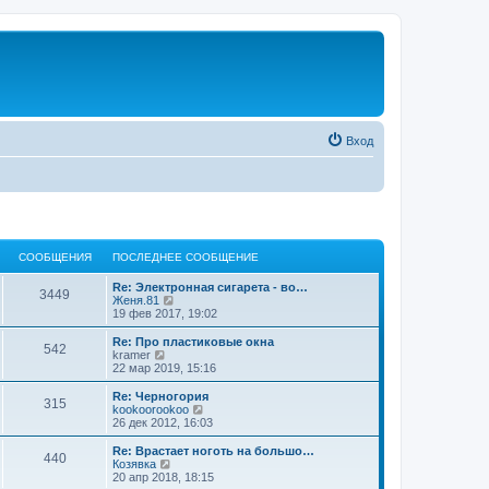
Вход
СООБЩЕНИЯ
ПОСЛЕДНЕЕ СООБЩЕНИЕ
Re: Электронная сигарета - во…
3449
П
Женя.81
е
19 фев 2017, 19:02
р
е
Re: Про пластиковые окна
542
й
П
kramer
т
е
22 мар 2019, 15:16
и
р
к
е
Re: Черногория
315
п
й
П
kookoorookoo
о
т
е
26 дек 2012, 16:03
с
и
р
л
к
е
Re: Врастает ноготь на большо…
е
440
п
й
П
Козявка
д
о
т
е
20 апр 2018, 18:15
н
с
и
р