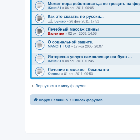
Может пора действовать,а не трещать на фор
Женя.81
»
06 сен 2011, 00:05
Как это сказать по русски...
Бункер
»
26 фев 2011, 17:51
Лечебный массаж спины
Валентин
»
02 окт 2008, 14:08
О социальной защите.
MAMOH_TOB
»
17 ноя 2005, 20:07
Интересна услуга самоклеящихся букв ...
Женя.81
»
08 сен 2011, 01:45
Лечение в москве - бесплатно
Козявка
»
01 сен 2011, 00:53
Вернуться к списку форумов
Форум Селятино
Список форумов