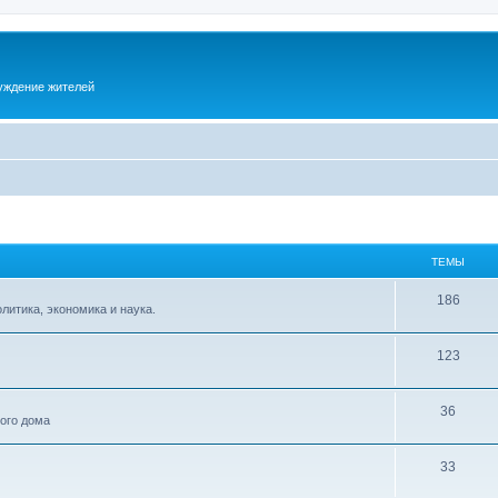
суждение жителей
ТЕМЫ
186
итика, экономика и наука.
123
36
ного дома
33