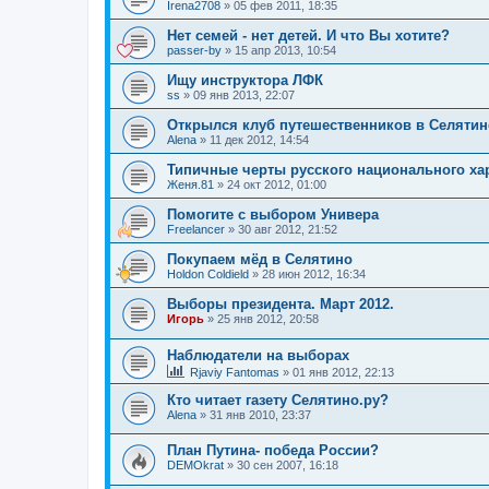
Irena2708
»
05 фев 2011, 18:35
Нет семей - нет детей. И что Вы хотите?
passer-by
»
15 апр 2013, 10:54
Ищу инструктора ЛФК
ss
»
09 янв 2013, 22:07
Открылся клуб путешественников в Селятин
Alena
»
11 дек 2012, 14:54
Типичные черты русского национального ха
Женя.81
»
24 окт 2012, 01:00
Помогите с выбором Универа
Freelancer
»
30 авг 2012, 21:52
Покупаем мёд в Селятино
Holdon Coldield
»
28 июн 2012, 16:34
Выборы президента. Март 2012.
Игорь
»
25 янв 2012, 20:58
Наблюдатели на выборах
Rjaviy Fantomas
»
01 янв 2012, 22:13
Кто читает газету Селятино.ру?
Alena
»
31 янв 2010, 23:37
План Путина- победа России?
DEMOkrat
»
30 сен 2007, 16:18