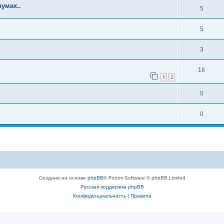
умах..
5
5
3
16
1
2
0
0
Создано на основе
phpBB
® Forum Software © phpBB Limited
Русская поддержка phpBB
Конфиденциальность
|
Правила