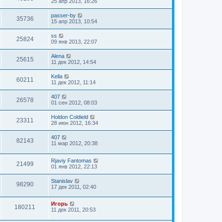
25 апр 2013, 16:26
passer-by
35736
15 апр 2013, 10:54
ss
25824
09 янв 2013, 22:07
Alena
25615
11 дек 2012, 14:54
Kella
60211
11 дек 2012, 11:14
407
26578
01 сен 2012, 08:03
Holdon Coldield
23311
28 июн 2012, 16:34
407
82143
11 мар 2012, 20:38
Rjaviy Fantomas
21499
01 янв 2012, 22:13
Stanislav
98290
17 дек 2011, 02:40
Игорь
180211
11 дек 2011, 20:53