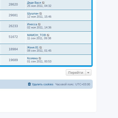
Дядя Вася
28620
25 ноя 2011, 04:32
Шушпан
29681
12 ноя 2011, 15:46
Инесса
26233
02 ноя 2011, 14:36
MAMOH_TOB
51672
11 сен 2011, 09:38
Женя.81
18984
08 сен 2011, 01:45
Козявка
19689
01 сен 2011, 00:53
Перейти
Удалить cookies
Часовой пояс:
UTC+03:00