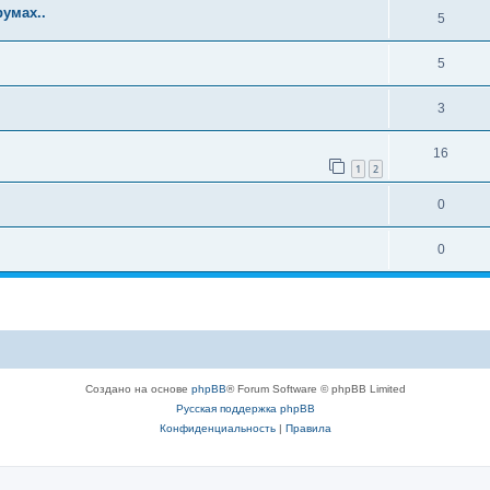
умах..
5
5
3
16
1
2
0
0
Создано на основе
phpBB
® Forum Software © phpBB Limited
Русская поддержка phpBB
Конфиденциальность
|
Правила