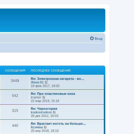
Вход
СООБЩЕНИЯ
ПОСЛЕДНЕЕ СООБЩЕНИЕ
Re: Электронная сигарета - во…
3449
П
Женя.81
е
19 фев 2017, 19:02
р
е
Re: Про пластиковые окна
542
й
П
kramer
т
е
22 мар 2019, 15:16
и
р
к
е
Re: Черногория
315
п
й
П
kookoorookoo
о
т
е
26 дек 2012, 16:03
с
и
р
л
к
е
Re: Врастает ноготь на большо…
е
440
п
й
П
Козявка
д
о
т
е
20 апр 2018, 18:15
н
с
и
р