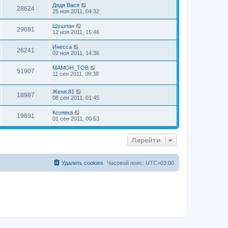
Дядя Вася
28624
25 ноя 2011, 04:32
Шушпан
29681
12 ноя 2011, 15:46
Инесса
26241
02 ноя 2011, 14:36
MAMOH_TOB
51907
11 сен 2011, 09:38
Женя.81
18987
08 сен 2011, 01:45
Козявка
19691
01 сен 2011, 00:53
Перейти
Удалить cookies
Часовой пояс:
UTC+03:00