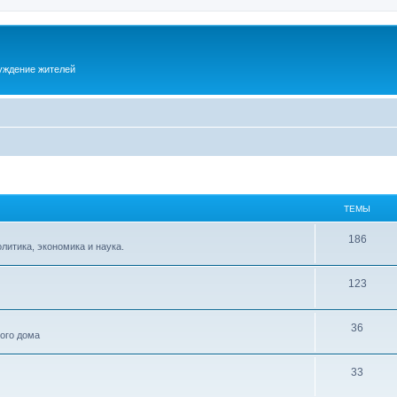
суждение жителей
ТЕМЫ
186
итика, экономика и наука.
123
36
ного дома
33