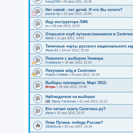
Irena2708
»
05 фев 2011, 18:35
Нет семей - нет детей. И что Вы хотите?
passer-by
»
15 апр 2013, 10:54
Ищу инструктора ЛФК
ss
»
09 янв 2013, 22:07
Открылся клуб путешественников в Селятин
Alena
»
11 дек 2012, 14:54
Типичные черты русского национального ха
Женя.81
»
24 окт 2012, 01:00
Помогите с выбором Универа
Freelancer
»
30 авг 2012, 21:52
Покупаем мёд в Селятино
Holdon Coldield
»
28 июн 2012, 16:34
Выборы президента. Март 2012.
Игорь
»
25 янв 2012, 20:58
Наблюдатели на выборах
Rjaviy Fantomas
»
01 янв 2012, 22:13
Кто читает газету Селятино.ру?
Alena
»
31 янв 2010, 23:37
План Путина- победа России?
DEMOkrat
»
30 сен 2007, 16:18