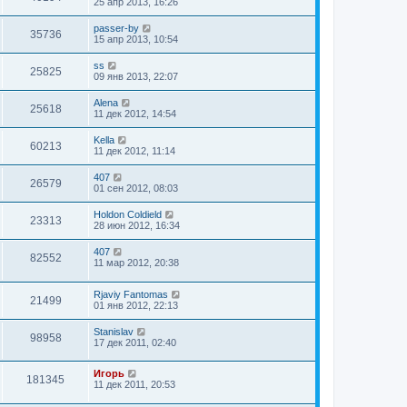
25 апр 2013, 16:26
passer-by
35736
15 апр 2013, 10:54
ss
25825
09 янв 2013, 22:07
Alena
25618
11 дек 2012, 14:54
Kella
60213
11 дек 2012, 11:14
407
26579
01 сен 2012, 08:03
Holdon Coldield
23313
28 июн 2012, 16:34
407
82552
11 мар 2012, 20:38
Rjaviy Fantomas
21499
01 янв 2012, 22:13
Stanislav
98958
17 дек 2011, 02:40
Игорь
181345
11 дек 2011, 20:53