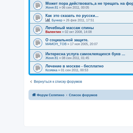
Может пора действовать,а не трещать на фор
Женя.81
»
06 сен 2011, 00:05
Как это сказать по русски...
Бункер
»
26 фев 2011, 17:51
Лечебный массаж спины
Валентин
»
02 окт 2008, 14:08
О социальной защите.
MAMOH_TOB
»
17 ноя 2005, 20:07
Интересна услуга самоклеящихся букв ...
Женя.81
»
08 сен 2011, 01:45
Лечение в москве - бесплатно
Козявка
»
01 сен 2011, 00:53
Вернуться к списку форумов
Форум Селятино
Список форумов