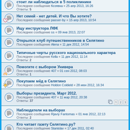
стоит ли наблюдаться в 5 поликлинике
Последнее сообщение
Козявка
«
25 апр 2013, 16:26
Ответы:
5
Нет семей - нет детей. И что Вы хотите?
Последнее сообщение
passer-by
«
15 апр 2013, 10:54
Ищу инструктора ЛФК
Последнее сообщение
ss
«
09 янв 2013, 22:07
Открылся клуб путешественников в Селятино
Последнее сообщение
Alena
«
11 дек 2012, 14:54
Типичные черты русского национального характера
Последнее сообщение
Kella
«
11 дек 2012, 11:14
Ответы:
2
Помогите с выбором Универа
Последнее сообщение
407
«
01 сен 2012, 08:03
Ответы:
1
Покупаем мёд в Селятино
Последнее сообщение
Holdon Coldield
«
28 июн 2012, 16:34
Выборы президента. Март 2012.
Последнее сообщение
407
«
11 мар 2012, 20:38
Ответы:
37
1
2
3
Наблюдатели на выборах
Последнее сообщение
Rjaviy Fantomas
«
01 янв 2012, 22:13
Ответы:
2
Кто читает газету Селятино.ру?
Последнее сообщение
Stanislav
«
17 дек 2011, 02:40