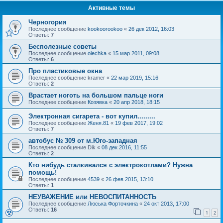
Активные темы
Черногория
Последнее сообщение
kookoorookoo
«
26 дек 2012, 16:03
Ответы:
7
Бесполезные советы
Последнее сообщение
olechka
«
15 мар 2011, 09:08
Ответы:
6
Про пластиковые окна
Последнее сообщение
kramer
«
22 мар 2019, 15:16
Ответы:
2
Врастает ноготь на большом пальце ноги
Последнее сообщение
Козявка
«
20 апр 2018, 18:15
Электронная сигарета - вот купил.........
Последнее сообщение
Женя.81
«
19 фев 2017, 19:02
Ответы:
7
автобус № 309 от м.Юго-западная
Последнее сообщение
Dik
«
08 дек 2016, 11:55
Ответы:
2
Кто нибудь сталкивался с электрокотлами? Нужна
помощь!
Последнее сообщение
4539
«
26 фев 2015, 13:10
Ответы:
1
НЕУВАЖЕНИЕ или НЕВОСПИТАННОСТЬ
Последнее сообщение
Люська Форточкина
«
24 окт 2013, 17:00
Ответы:
16
1
2