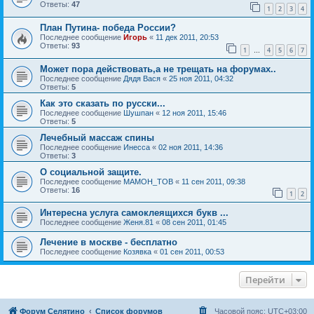
Ответы:
47
1
2
3
4
План Путина- победа России?
Последнее сообщение
Игорь
«
11 дек 2011, 20:53
Ответы:
93
1
4
5
6
7
…
Может пора действовать,а не трещать на форумах..
Последнее сообщение
Дядя Вася
«
25 ноя 2011, 04:32
Ответы:
5
Как это сказать по русски...
Последнее сообщение
Шушпан
«
12 ноя 2011, 15:46
Ответы:
5
Лечебный массаж спины
Последнее сообщение
Инесса
«
02 ноя 2011, 14:36
Ответы:
3
О социальной защите.
Последнее сообщение
MAMOH_TOB
«
11 сен 2011, 09:38
Ответы:
16
1
2
Интересна услуга самоклеящихся букв ...
Последнее сообщение
Женя.81
«
08 сен 2011, 01:45
Лечение в москве - бесплатно
Последнее сообщение
Козявка
«
01 сен 2011, 00:53
Перейти
Форум Селятино
Список форумов
Часовой пояс:
UTC+03:00