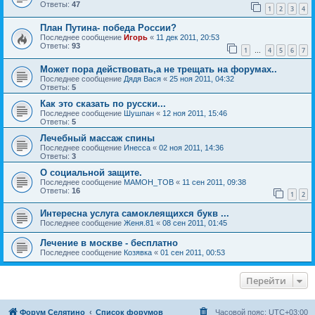
Ответы:
47
1
2
3
4
План Путина- победа России?
Последнее сообщение
Игорь
«
11 дек 2011, 20:53
Ответы:
93
1
4
5
6
7
…
Может пора действовать,а не трещать на форумах..
Последнее сообщение
Дядя Вася
«
25 ноя 2011, 04:32
Ответы:
5
Как это сказать по русски...
Последнее сообщение
Шушпан
«
12 ноя 2011, 15:46
Ответы:
5
Лечебный массаж спины
Последнее сообщение
Инесса
«
02 ноя 2011, 14:36
Ответы:
3
О социальной защите.
Последнее сообщение
MAMOH_TOB
«
11 сен 2011, 09:38
Ответы:
16
1
2
Интересна услуга самоклеящихся букв ...
Последнее сообщение
Женя.81
«
08 сен 2011, 01:45
Лечение в москве - бесплатно
Последнее сообщение
Козявка
«
01 сен 2011, 00:53
Перейти
Форум Селятино
Список форумов
Часовой пояс:
UTC+03:00