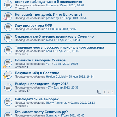
стоит ли наблюдаться в 5 поликлинике
Последнее сообщение
Козявка
«
25 апр 2013, 16:26
Ответы:
5
Нет семей - нет детей. И что Вы хотите?
Последнее сообщение
passer-by
«
15 апр 2013, 10:54
Ищу инструктора ЛФК
Последнее сообщение
ss
«
09 янв 2013, 22:07
Открылся клуб путешественников в Селятино
Последнее сообщение
Alena
«
11 дек 2012, 14:54
Типичные черты русского национального характера
Последнее сообщение
Kella
«
11 дек 2012, 11:14
Ответы:
2
Помогите с выбором Универа
Последнее сообщение
407
«
01 сен 2012, 08:03
Ответы:
1
Покупаем мёд в Селятино
Последнее сообщение
Holdon Coldield
«
28 июн 2012, 16:34
Выборы президента. Март 2012.
Последнее сообщение
407
«
11 мар 2012, 20:38
Ответы:
37
1
2
3
Наблюдатели на выборах
Последнее сообщение
Rjaviy Fantomas
«
01 янв 2012, 22:13
Ответы:
2
Кто читает газету Селятино.ру?
Последнее сообщение
Stanislav
«
17 дек 2011, 02:40