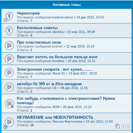
Активные темы
Черногория
Последнее сообщение
kookoorookoo
«
26 дек 2012, 16:03
Ответы:
7
Бесполезные советы
Последнее сообщение
olechka
«
15 мар 2011, 09:08
Ответы:
6
Про пластиковые окна
Последнее сообщение
kramer
«
22 мар 2019, 15:16
Ответы:
2
Врастает ноготь на большом пальце ноги
Последнее сообщение
Козявка
«
20 апр 2018, 18:15
Электронная сигарета - вот купил.........
Последнее сообщение
Женя.81
«
19 фев 2017, 19:02
Ответы:
7
автобус № 309 от м.Юго-западная
Последнее сообщение
Dik
«
08 дек 2016, 11:55
Ответы:
2
Кто нибудь сталкивался с электрокотлами? Нужна
помощь!
Последнее сообщение
4539
«
26 фев 2015, 13:10
Ответы:
1
НЕУВАЖЕНИЕ или НЕВОСПИТАННОСТЬ
Последнее сообщение
Люська Форточкина
«
24 окт 2013, 17:00
Ответы:
16
1
2