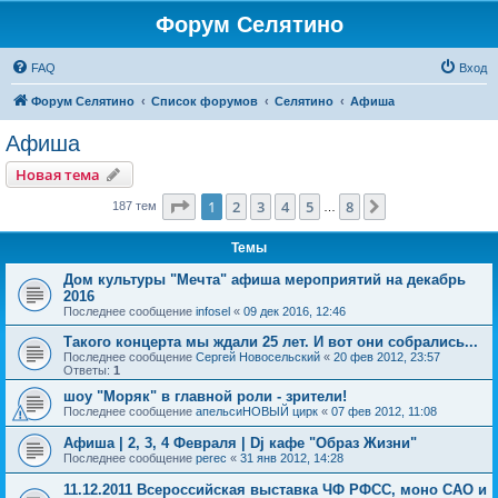
Форум Селятино
FAQ
Вход
Форум Селятино
Список форумов
Селятино
Афиша
Афиша
Новая тема
Страница
1
из
8
1
2
3
4
5
8
След.
187 тем
…
Темы
Дом культуры "Мечта" афиша мероприятий на декабрь
2016
Последнее сообщение
infosel
«
09 дек 2016, 12:46
Такого концерта мы ждали 25 лет. И вот они собрались...
Последнее сообщение
Сергей Новосельский
«
20 фев 2012, 23:57
Ответы:
1
шоу "Моряк" в главной роли - зрители!
Последнее сообщение
апельсиНОВЫЙ цирк
«
07 фев 2012, 11:08
Афиша | 2, 3, 4 Февраля | Dj кафе "Образ Жизни"
Последнее сообщение
perec
«
31 янв 2012, 14:28
11.12.2011 Всероссийская выставка ЧФ РФСС, моно САО и