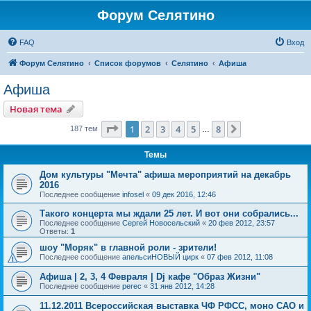
Форум Селятино
FAQ
Вход
Форум Селятино
Список форумов
Селятино
Афиша
Афиша
Новая тема
Страница
1
из
8
1
2
3
4
5
8
След.
187 тем
…
Темы
Дом культуры "Мечта" афиша мероприятий на декабрь
2016
Последнее сообщение
infosel
«
09 дек 2016, 12:46
Такого концерта мы ждали 25 лет. И вот они собрались...
Последнее сообщение
Сергей Новосельский
«
20 фев 2012, 23:57
Ответы:
1
шоу "Моряк" в главной роли - зрители!
Последнее сообщение
апельсиНОВЫЙ цирк
«
07 фев 2012, 11:08
Афиша | 2, 3, 4 Февраля | Dj кафе "Образ Жизни"
Последнее сообщение
perec
«
31 янв 2012, 14:28
11.12.2011 Всероссийская выставка ЧФ РФСС, моно САО и