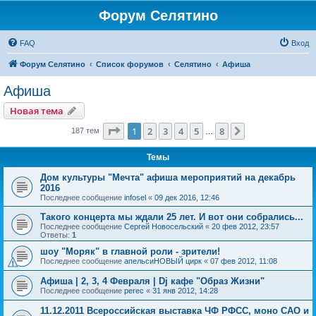
Форум Селятино
FAQ
Вход
Форум Селятино
Список форумов
Селятино
Афиша
Афиша
Новая тема
Страница
1
из
8
1
2
3
4
5
8
След.
187 тем
…
Темы
Дом культуры "Мечта" афиша мероприятий на декабрь
2016
Последнее сообщение
infosel
«
09 дек 2016, 12:46
Такого концерта мы ждали 25 лет. И вот они собрались...
Последнее сообщение
Сергей Новосельский
«
20 фев 2012, 23:57
Ответы:
1
шоу "Моряк" в главной роли - зрители!
Последнее сообщение
апельсиНОВЫЙ цирк
«
07 фев 2012, 11:08
Афиша | 2, 3, 4 Февраля | Dj кафе "Образ Жизни"
Последнее сообщение
perec
«
31 янв 2012, 14:28
11.12.2011 Всероссийская выставка ЧФ РФСС, моно САО и