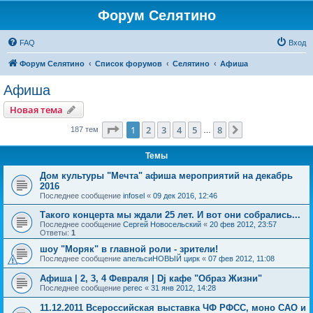
Форум Селятино
FAQ
Вход
Форум Селятино
Список форумов
Селятино
Афиша
Афиша
Новая тема
Страница
1
из
8
1
2
3
4
5
8
След.
187 тем
…
Темы
Дом культуры "Мечта" афиша мероприятий на декабрь
2016
Последнее сообщение
infosel
«
09 дек 2016, 12:46
Такого концерта мы ждали 25 лет. И вот они собрались...
Последнее сообщение
Сергей Новосельский
«
20 фев 2012, 23:57
Ответы:
1
шоу "Моряк" в главной роли - зрители!
Последнее сообщение
апельсиНОВЫЙ цирк
«
07 фев 2012, 11:08
Афиша | 2, 3, 4 Февраля | Dj кафе "Образ Жизни"
Последнее сообщение
perec
«
31 янв 2012, 14:28
11.12.2011 Всероссийская выставка ЧФ РФСС, моно САО и