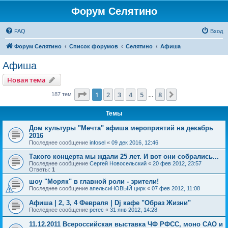
Форум Селятино
FAQ
Вход
Форум Селятино
Список форумов
Селятино
Афиша
Афиша
Новая тема
Страница
1
из
8
1
2
3
4
5
8
След.
187 тем
…
Темы
Дом культуры "Мечта" афиша мероприятий на декабрь
2016
Последнее сообщение
infosel
«
09 дек 2016, 12:46
Такого концерта мы ждали 25 лет. И вот они собрались...
Последнее сообщение
Сергей Новосельский
«
20 фев 2012, 23:57
Ответы:
1
шоу "Моряк" в главной роли - зрители!
Последнее сообщение
апельсиНОВЫЙ цирк
«
07 фев 2012, 11:08
Афиша | 2, 3, 4 Февраля | Dj кафе "Образ Жизни"
Последнее сообщение
perec
«
31 янв 2012, 14:28
11.12.2011 Всероссийская выставка ЧФ РФСС, моно САО и