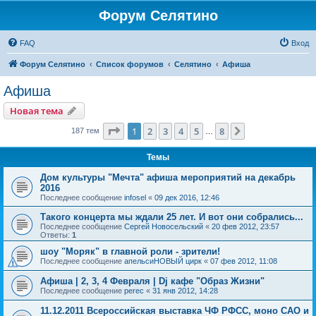
Форум Селятино
FAQ
Вход
Форум Селятино
Список форумов
Селятино
Афиша
Афиша
Новая тема
Страница
1
из
8
1
2
3
4
5
8
След.
187 тем
…
Темы
Дом культуры "Мечта" афиша мероприятий на декабрь
2016
Последнее сообщение
infosel
«
09 дек 2016, 12:46
Такого концерта мы ждали 25 лет. И вот они собрались...
Последнее сообщение
Сергей Новосельский
«
20 фев 2012, 23:57
Ответы:
1
шоу "Моряк" в главной роли - зрители!
Последнее сообщение
апельсиНОВЫЙ цирк
«
07 фев 2012, 11:08
Афиша | 2, 3, 4 Февраля | Dj кафе "Образ Жизни"
Последнее сообщение
perec
«
31 янв 2012, 14:28
11.12.2011 Всероссийская выставка ЧФ РФСС, моно САО и