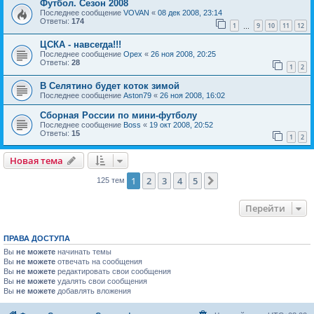
Футбол. Сезон 2008
Последнее сообщение
VOVAN
«
08 дек 2008, 23:14
Ответы:
174
1
9
10
11
12
…
ЦСКА - навсегда!!!
Последнее сообщение
Орех
«
26 ноя 2008, 20:25
Ответы:
28
1
2
В Селятино будет коток зимой
Последнее сообщение
Aston79
«
26 ноя 2008, 16:02
Сборная России по мини-футболу
Последнее сообщение
Boss
«
19 окт 2008, 20:52
Ответы:
15
1
2
Новая тема
1
2
3
4
5
След.
125 тем
Перейти
ПРАВА ДОСТУПА
Вы
не можете
начинать темы
Вы
не можете
отвечать на сообщения
Вы
не можете
редактировать свои сообщения
Вы
не можете
удалять свои сообщения
Вы
не можете
добавлять вложения