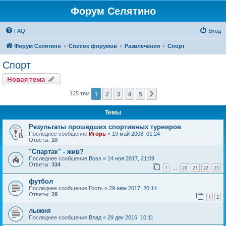
Форум Селятино
FAQ
Вход
Форум Селятино
Список форумов
Развлечения
Спорт
Спорт
Новая тема
1
2
3
4
5
След.
125 тем
Темы
Результаты прошедших спортивных турниров
Последнее сообщение
Игорь
«
19 май 2008, 01:24
Ответы:
10
"Спартак" - жив?
Последнее сообщение
Boss
«
14 ноя 2017, 21:09
Ответы:
334
1
20
21
22
23
…
футбол
Последнее сообщение
Гость
«
29 июн 2017, 20:14
Ответы:
28
1
2
лыжня
Последнее сообщение
Влад
«
29 дек 2016, 10:11