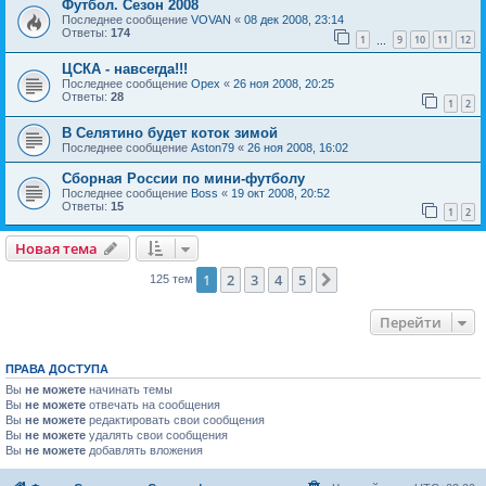
Футбол. Сезон 2008
Последнее сообщение
VOVAN
«
08 дек 2008, 23:14
Ответы:
174
1
9
10
11
12
…
ЦСКА - навсегда!!!
Последнее сообщение
Орех
«
26 ноя 2008, 20:25
Ответы:
28
1
2
В Селятино будет коток зимой
Последнее сообщение
Aston79
«
26 ноя 2008, 16:02
Сборная России по мини-футболу
Последнее сообщение
Boss
«
19 окт 2008, 20:52
Ответы:
15
1
2
Новая тема
1
2
3
4
5
След.
125 тем
Перейти
ПРАВА ДОСТУПА
Вы
не можете
начинать темы
Вы
не можете
отвечать на сообщения
Вы
не можете
редактировать свои сообщения
Вы
не можете
удалять свои сообщения
Вы
не можете
добавлять вложения