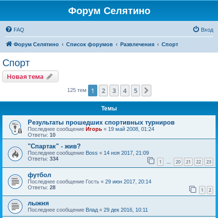
Форум Селятино
FAQ
Вход
Форум Селятино
Список форумов
Развлечения
Спорт
Спорт
Новая тема
1
2
3
4
5
След.
125 тем
Темы
Результаты прошедших спортивных турниров
Последнее сообщение
Игорь
«
19 май 2008, 01:24
Ответы:
10
"Спартак" - жив?
Последнее сообщение
Boss
«
14 ноя 2017, 21:09
Ответы:
334
1
20
21
22
23
…
футбол
Последнее сообщение
Гость
«
29 июн 2017, 20:14
Ответы:
28
1
2
лыжня
Последнее сообщение
Влад
«
29 дек 2016, 10:11