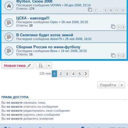
Футбол. Сезон 2008
Последнее сообщение
VOVAN
«
08 дек 2008, 23:14
Ответы:
174
1
9
10
11
12
…
ЦСКА - навсегда!!!
Последнее сообщение
Орех
«
26 ноя 2008, 20:25
Ответы:
28
1
2
В Селятино будет коток зимой
Последнее сообщение
Aston79
«
26 ноя 2008, 16:02
Сборная России по мини-футболу
Последнее сообщение
Boss
«
19 окт 2008, 20:52
Ответы:
15
1
2
Новая тема
1
2
3
4
5
След.
125 тем
Перейти
ПРАВА ДОСТУПА
Вы
не можете
начинать темы
Вы
не можете
отвечать на сообщения
Вы
не можете
редактировать свои сообщения
Вы
не можете
удалять свои сообщения
Вы
не можете
добавлять вложения