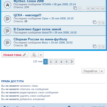
Футбол. Сезон 2008
Последнее сообщение
VOVAN
«
08 дек 2008, 23:14
Ответы:
174
1
9
10
11
12
…
ЦСКА - навсегда!!!
Последнее сообщение
Орех
«
26 ноя 2008, 20:25
Ответы:
28
1
2
В Селятино будет коток зимой
Последнее сообщение
Aston79
«
26 ноя 2008, 16:02
Сборная России по мини-футболу
Последнее сообщение
Boss
«
19 окт 2008, 20:52
Ответы:
15
1
2
Новая тема
1
2
3
4
5
След.
125 тем
Перейти
ПРАВА ДОСТУПА
Вы
не можете
начинать темы
Вы
не можете
отвечать на сообщения
Вы
не можете
редактировать свои сообщения
Вы
не можете
удалять свои сообщения
Вы
не можете
добавлять вложения