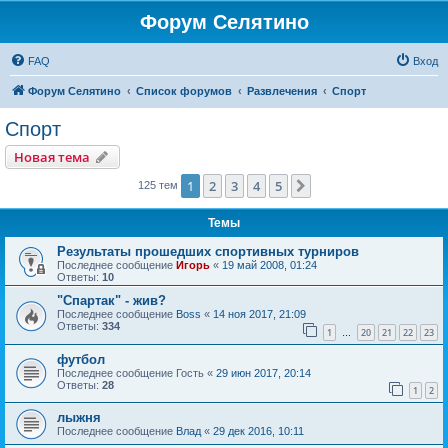
Форум Селятино
FAQ
Вход
Форум Селятино
Список форумов
Развлечения
Спорт
Спорт
Новая тема
1
2
3
4
5
След.
125 тем
Темы
Результаты прошедших спортивных турниров
Последнее сообщение
Игорь
«
19 май 2008, 01:24
Ответы:
10
"Спартак" - жив?
Последнее сообщение
Boss
«
14 ноя 2017, 21:09
Ответы:
334
1
20
21
22
23
…
футбол
Последнее сообщение
Гость
«
29 июн 2017, 20:14
Ответы:
28
1
2
лыжня
Последнее сообщение
Влад
«
29 дек 2016, 10:11