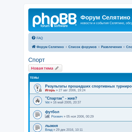
Форум Селятино
новости и события Селятино, об
FAQ
Форум Селятино
Список форумов
Развлечения
Сп
Спорт
Новая тема
ТЕМЫ
Результаты прошедших спортивных турниро
Игорь
»
27 авг 2006, 19:24
"Спартак" - жив?
Vot
»
16 май 2005, 20:37
футбол
Рохмич
»
05 ноя 2006, 00:29
лыжня
Влад
»
29 дек 2016, 10:11