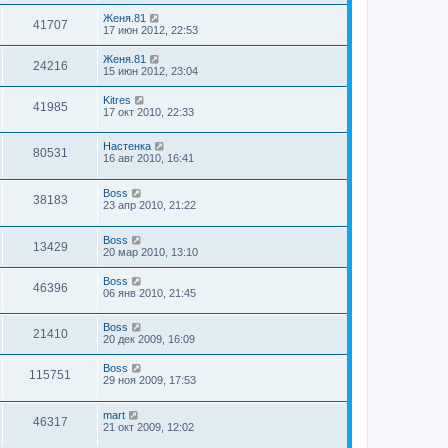
Женя.81
41707
17 июн 2012, 22:53
Женя.81
24216
15 июн 2012, 23:04
Kitres
41985
17 окт 2010, 22:33
Настенка
80531
16 авг 2010, 16:41
Boss
38183
23 апр 2010, 21:22
Boss
13429
20 мар 2010, 13:10
Boss
46396
06 янв 2010, 21:45
Boss
21410
20 дек 2009, 16:09
Boss
115751
29 ноя 2009, 17:53
mart
46317
21 окт 2009, 12:02