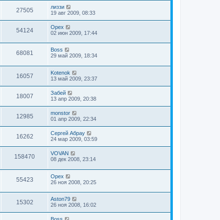
лиззи
27505
19 авг 2009, 08:33
Орех
54124
02 июн 2009, 17:44
Boss
68081
29 май 2009, 18:34
Kotenok
16057
13 май 2009, 23:37
Забей
18007
13 апр 2009, 20:38
monstor
12985
01 апр 2009, 22:34
Сергей Абрау
16262
24 мар 2009, 03:59
VOVAN
158470
08 дек 2008, 23:14
Орех
55423
26 ноя 2008, 20:25
Aston79
15302
26 ноя 2008, 16:02
Boss