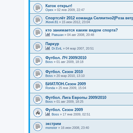
Каток открыт!
Орех
»
02 янв 2009, 22:47
Спортслёт 2012 команда Селяитно2(Роза вет
Женя.81
»
15 июн 2012, 23:04
кто занимается каким видом спорта?
Равшан
»
04 авг 2008, 20:48
Паркур
Dr.EviL
»
04 мар 2007, 20:51
Футбол. ЛЧ 2009/2010
Boss
»
01 авг 2009, 18:18
Футбол. Сезон 2010
Boss
»
20 мар 2010, 13:10
БИАТЛОН.Сезон 2009
Ronda
»
25 янв 2009, 15:04
Футбол. Лига Европы 2009/2010
Boss
»
01 авг 2009, 18:25
Футбол. Сезон 2009
Boss
»
17 янв 2009, 02:51
экстрим
monstor
»
16 июн 2008, 23:40