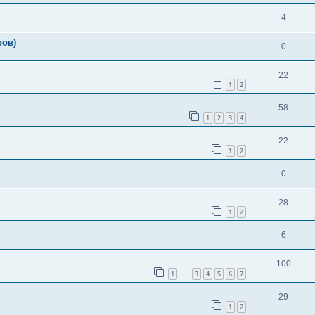
4
ров)
0
22
1
2
58
1
2
3
4
22
1
2
0
28
1
2
6
100
1
3
4
5
6
7
…
29
1
2