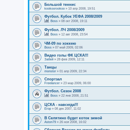
Большой теннис
kookoorookoo
»
10 апр 2008, 19:51
Футбол. Кубок УЕФА 2008/2009
Boss
»
08 окт 2008, 19:11
Футбол. ЛЧ 2008/2009
Boss
»
12 авг 2008, 23:54
ЧМ-09 по хоккею
Boss
»
07 май 2009, 02:06
Видео голы ФК ЦСКА!!!
Забей
»
28 фев 2009, 12:11
Танцы
monstor
»
01 апр 2009, 22:34
Спортзал
Freelancer
»
23 мар 2009, 06:00
Футбол. Сезон 2008
Boss
»
22 янв 2008, 21:51
ЦСКА - навсегда!!!
Егор
»
08 дек 2007, 11:02
В Селятино будет коток зимой
Aston79
»
26 ноя 2008, 16:02
Сборная России по мини-футболу