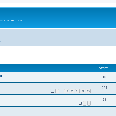
суждение жителей
орт
ОТВЕТЫ
в
10
334
1
19
20
21
22
23
…
28
1
2
0