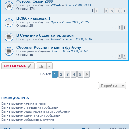
Футбол. Сезон 2008
Последнее сообщение
VOVAN
«
08 дек 2008, 23:14
Ответы:
174
1
9
10
11
12
…
ЦСКА - навсегда!!!
Последнее сообщение
Орех
«
26 ноя 2008, 20:25
Ответы:
28
1
2
В Селятино будет коток зимой
Последнее сообщение
Aston79
«
26 ноя 2008, 16:02
Сборная России по мини-футболу
Последнее сообщение
Boss
«
19 окт 2008, 20:52
Ответы:
15
1
2
Новая тема
1
2
3
4
5
След.
125 тем
Перейти
ПРАВА ДОСТУПА
Вы
не можете
начинать темы
Вы
не можете
отвечать на сообщения
Вы
не можете
редактировать свои сообщения
Вы
не можете
удалять свои сообщения
Вы
не можете
добавлять вложения