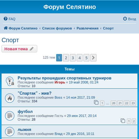
Форум Селятино
FAQ
Вход
Форум Селятино
Список форумов
Развлечения
Спорт
Спорт
Новая тема
1
2
3
4
5
След.
125 тем
Темы
Результаты прошедших спортивных турниров
Последнее сообщение
Игорь
«
19 май 2008, 01:24
Ответы:
10
"Спартак" - жив?
Последнее сообщение
Boss
«
14 ноя 2017, 21:09
Ответы:
334
1
20
21
22
23
…
футбол
Последнее сообщение
Гость
«
29 июн 2017, 20:14
Ответы:
28
1
2
лыжня
Последнее сообщение
Влад
«
29 дек 2016, 10:11