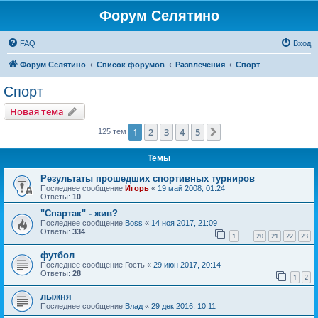
Форум Селятино
FAQ
Вход
Форум Селятино
Список форумов
Развлечения
Спорт
Спорт
Новая тема
1
2
3
4
5
След.
125 тем
Темы
Результаты прошедших спортивных турниров
Последнее сообщение
Игорь
«
19 май 2008, 01:24
Ответы:
10
"Спартак" - жив?
Последнее сообщение
Boss
«
14 ноя 2017, 21:09
Ответы:
334
1
20
21
22
23
…
футбол
Последнее сообщение
Гость
«
29 июн 2017, 20:14
Ответы:
28
1
2
лыжня
Последнее сообщение
Влад
«
29 дек 2016, 10:11