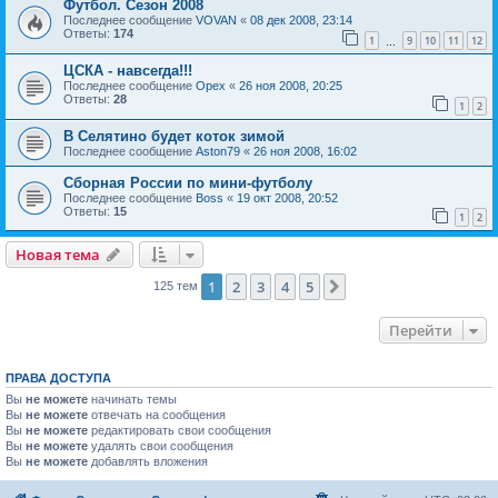
Футбол. Сезон 2008
Последнее сообщение
VOVAN
«
08 дек 2008, 23:14
Ответы:
174
1
9
10
11
12
…
ЦСКА - навсегда!!!
Последнее сообщение
Орех
«
26 ноя 2008, 20:25
Ответы:
28
1
2
В Селятино будет коток зимой
Последнее сообщение
Aston79
«
26 ноя 2008, 16:02
Сборная России по мини-футболу
Последнее сообщение
Boss
«
19 окт 2008, 20:52
Ответы:
15
1
2
Новая тема
1
2
3
4
5
След.
125 тем
Перейти
ПРАВА ДОСТУПА
Вы
не можете
начинать темы
Вы
не можете
отвечать на сообщения
Вы
не можете
редактировать свои сообщения
Вы
не можете
удалять свои сообщения
Вы
не можете
добавлять вложения