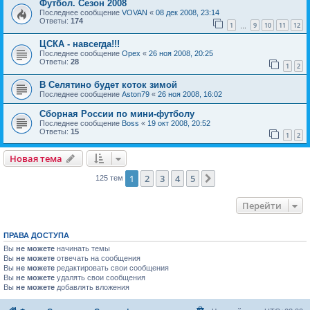
Футбол. Сезон 2008
Последнее сообщение
VOVAN
«
08 дек 2008, 23:14
Ответы:
174
1
9
10
11
12
…
ЦСКА - навсегда!!!
Последнее сообщение
Орех
«
26 ноя 2008, 20:25
Ответы:
28
1
2
В Селятино будет коток зимой
Последнее сообщение
Aston79
«
26 ноя 2008, 16:02
Сборная России по мини-футболу
Последнее сообщение
Boss
«
19 окт 2008, 20:52
Ответы:
15
1
2
Новая тема
1
2
3
4
5
След.
125 тем
Перейти
ПРАВА ДОСТУПА
Вы
не можете
начинать темы
Вы
не можете
отвечать на сообщения
Вы
не можете
редактировать свои сообщения
Вы
не можете
удалять свои сообщения
Вы
не можете
добавлять вложения