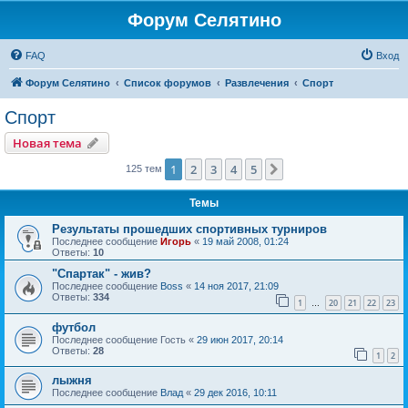
Форум Селятино
FAQ
Вход
Форум Селятино
Список форумов
Развлечения
Спорт
Спорт
Новая тема
1
2
3
4
5
След.
125 тем
Темы
Результаты прошедших спортивных турниров
Последнее сообщение
Игорь
«
19 май 2008, 01:24
Ответы:
10
"Спартак" - жив?
Последнее сообщение
Boss
«
14 ноя 2017, 21:09
Ответы:
334
1
20
21
22
23
…
футбол
Последнее сообщение
Гость
«
29 июн 2017, 20:14
Ответы:
28
1
2
лыжня
Последнее сообщение
Влад
«
29 дек 2016, 10:11