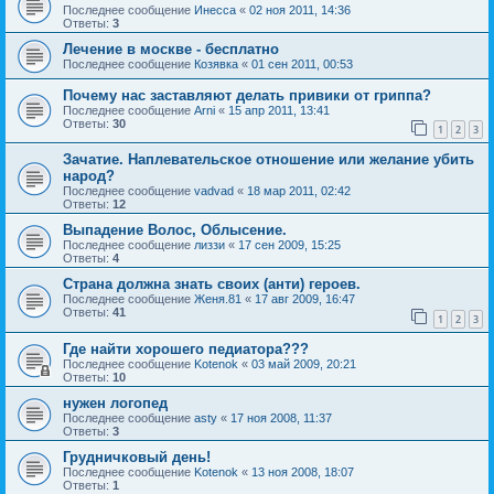
Последнее сообщение
Инесса
«
02 ноя 2011, 14:36
Ответы:
3
Лечение в москве - бесплатно
Последнее сообщение
Козявка
«
01 сен 2011, 00:53
Почему нас заставляют делать привики от гриппа?
Последнее сообщение
Arni
«
15 апр 2011, 13:41
Ответы:
30
1
2
3
Зачатие. Наплевательское отношение или желание убить
народ?
Последнее сообщение
vadvad
«
18 мар 2011, 02:42
Ответы:
12
Выпадение Волос, Облысение.
Последнее сообщение
лиззи
«
17 сен 2009, 15:25
Ответы:
4
Страна должна знать своих (анти) героев.
Последнее сообщение
Женя.81
«
17 авг 2009, 16:47
Ответы:
41
1
2
3
Где найти хорошего педиатора???
Последнее сообщение
Kotenok
«
03 май 2009, 20:21
Ответы:
10
нужен логопед
Последнее сообщение
asty
«
17 ноя 2008, 11:37
Ответы:
3
Грудничковый день!
Последнее сообщение
Kotenok
«
13 ноя 2008, 18:07
Ответы:
1