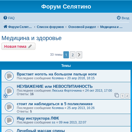
Форум Селятино
FAQ
Вход
Форум Селятино
Список форумов
Основной раздел
Медицина и здоровье
Медицина и здоровье
Новая тема
1
2
След.
33 темы
Темы
Врастает ноготь на большом пальце ноги
Последнее сообщение
Козявка
«
20 апр 2018, 18:15
НЕУВАЖЕНИЕ или НЕВОСПИТАННОСТЬ
Последнее сообщение
Люська Форточкина
«
24 окт 2013, 17:00
Ответы:
16
1
2
стоит ли наблюдаться в 5 поликлинике
Последнее сообщение
Козявка
«
25 апр 2013, 16:26
Ответы:
5
Ищу инструктора ЛФК
Последнее сообщение
ss
«
09 янв 2013, 22:07
Лечебный массаж спины