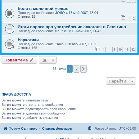
1
2
Боли в молочной железе
Последнее сообщение
ЙОЛО
«
17 май 2007, 13:04
Ответы:
18
1
2
Итоги опроса про употребление алкоголя в Селятино
Последнее сообщение
Женя.81
«
15 май 2007, 14:42
Наркотики.
Последнее сообщение
Саша
«
28 апр 2007, 10:53
Ответы:
165
1
9
10
11
12
…
Новая тема
1
2
След.
33 темы
Перейти
ПРАВА ДОСТУПА
Вы
не можете
начинать темы
Вы
не можете
отвечать на сообщения
Вы
не можете
редактировать свои сообщения
Вы
не можете
удалять свои сообщения
Вы
не можете
добавлять вложения
Форум Селятино
Список форумов
Часовой пояс:
UTC+03:00