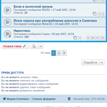
1
2
Боли в молочной железе
Последнее сообщение
ЙОЛО
«
17 май 2007, 13:04
Ответы:
18
1
2
Итоги опроса про употребление алкоголя в Селятино
Последнее сообщение
Женя.81
«
15 май 2007, 14:42
Наркотики.
Последнее сообщение
Саша
«
28 апр 2007, 10:53
Ответы:
165
1
9
10
11
12
…
Новая тема
1
2
След.
33 темы
Перейти
ПРАВА ДОСТУПА
Вы
не можете
начинать темы
Вы
не можете
отвечать на сообщения
Вы
не можете
редактировать свои сообщения
Вы
не можете
удалять свои сообщения
Вы
не можете
добавлять вложения
Форум Селятино
Список форумов
Часовой пояс:
UTC+03:00