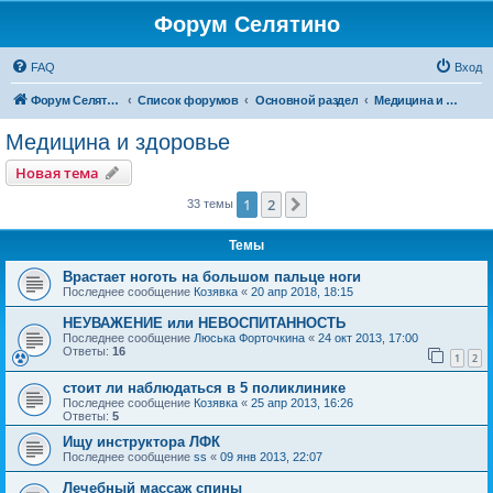
Форум Селятино
FAQ
Вход
Форум Селятино
Список форумов
Основной раздел
Медицина и здоровье
Медицина и здоровье
Новая тема
1
2
След.
33 темы
Темы
Врастает ноготь на большом пальце ноги
Последнее сообщение
Козявка
«
20 апр 2018, 18:15
НЕУВАЖЕНИЕ или НЕВОСПИТАННОСТЬ
Последнее сообщение
Люська Форточкина
«
24 окт 2013, 17:00
Ответы:
16
1
2
стоит ли наблюдаться в 5 поликлинике
Последнее сообщение
Козявка
«
25 апр 2013, 16:26
Ответы:
5
Ищу инструктора ЛФК
Последнее сообщение
ss
«
09 янв 2013, 22:07
Лечебный массаж спины