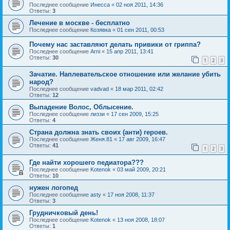
Последнее сообщение
Инесса
«
02 ноя 2011, 14:36
Ответы:
3
Лечение в москве - бесплатно
Последнее сообщение
Козявка
«
01 сен 2011, 00:53
Почему нас заставляют делать привики от гриппа?
Последнее сообщение
Arni
«
15 апр 2011, 13:41
Ответы:
30
1
2
3
Зачатие. Наплевательское отношение или желание убить
народ?
Последнее сообщение
vadvad
«
18 мар 2011, 02:42
Ответы:
12
Выпадение Волос, Облысение.
Последнее сообщение
лиззи
«
17 сен 2009, 15:25
Ответы:
4
Страна должна знать своих (анти) героев.
Последнее сообщение
Женя.81
«
17 авг 2009, 16:47
Ответы:
41
1
2
3
Где найти хорошего педиатора???
Последнее сообщение
Kotenok
«
03 май 2009, 20:21
Ответы:
10
нужен логопед
Последнее сообщение
asty
«
17 ноя 2008, 11:37
Ответы:
3
Грудничковый день!
Последнее сообщение
Kotenok
«
13 ноя 2008, 18:07
Ответы:
1