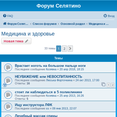
Форум Селятино
FAQ
Вход
Форум Селятино
Список форумов
Основной раздел
Медицина и здоровье
Медицина и здоровье
Новая тема
1
2
След.
33 темы
Темы
Врастает ноготь на большом пальце ноги
Последнее сообщение
Козявка
«
20 апр 2018, 18:15
НЕУВАЖЕНИЕ или НЕВОСПИТАННОСТЬ
Последнее сообщение
Люська Форточкина
«
24 окт 2013, 17:00
Ответы:
16
1
2
стоит ли наблюдаться в 5 поликлинике
Последнее сообщение
Козявка
«
25 апр 2013, 16:26
Ответы:
5
Ищу инструктора ЛФК
Последнее сообщение
ss
«
09 янв 2013, 22:07
Лечебный массаж спины