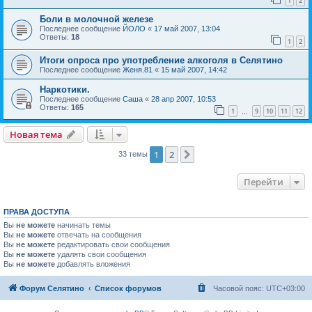
1
2
Боли в молочной железе
Последнее сообщение
ЙОЛО
«
17 май 2007, 13:04
Ответы:
18
1
2
Итоги опроса про употребление алкоголя в Селятино
Последнее сообщение
Женя.81
«
15 май 2007, 14:42
Наркотики.
Последнее сообщение
Саша
«
28 апр 2007, 10:53
Ответы:
165
1
9
10
11
12
…
Новая тема
1
2
След.
33 темы
Перейти
ПРАВА ДОСТУПА
Вы
не можете
начинать темы
Вы
не можете
отвечать на сообщения
Вы
не можете
редактировать свои сообщения
Вы
не можете
удалять свои сообщения
Вы
не можете
добавлять вложения
Форум Селятино
Список форумов
Часовой пояс:
UTC+03:00