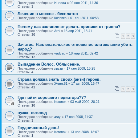
Последнее сообщение
Инесса
«
02 ноя 2011, 14:36
Ответы:
3
Лечение в москве - бесплатно
Последнее сообщение
Козявка
«
01 сен 2011, 00:53
Почему нас заставляют делать привики от гриппа?
Последнее сообщение
Arni
«
15 апр 2011, 13:41
Ответы:
30
1
2
3
Зачатие. Наплевательское отношение или желание убить
народ?
Последнее сообщение
vadvad
«
18 мар 2011, 02:42
Ответы:
12
Выпадение Волос, Облысение.
Последнее сообщение
лиззи
«
17 сен 2009, 15:25
Ответы:
4
Страна должна знать своих (анти) героев.
Последнее сообщение
Женя.81
«
17 авг 2009, 16:47
Ответы:
41
1
2
3
Где найти хорошего педиатора???
Последнее сообщение
Kotenok
«
03 май 2009, 20:21
Ответы:
10
нужен логопед
Последнее сообщение
asty
«
17 ноя 2008, 11:37
Ответы:
3
Грудничковый день!
Последнее сообщение
Kotenok
«
13 ноя 2008, 18:07
Ответы:
1